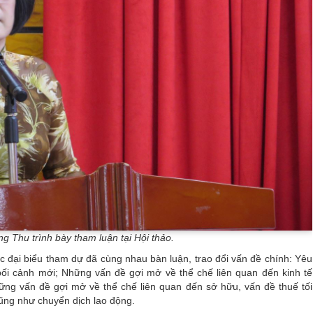
 Thu trình bày tham luận tại Hội thảo.
c đại biểu tham dự đã cùng nhau bàn luận, trao đổi vấn đề chính: Yêu
bối cảnh mới; Những vấn đề gợi mở về thể chế liên quan đến kinh tế
hững vấn đề gợi mở về thể chế liên quan đến sở hữu, vấn đề thuế tối
cũng như chuyển dịch lao động.