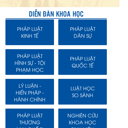
DIỄN ĐÀN KHOA HỌC
PHÁP LUẬT
PHÁP LUẬT
KINH TẾ
DÂN SỰ
PHÁP LUẬT
PHÁP LUẬT
HÌNH SỰ - TỘI
QUỐC TẾ
PHẠM HỌC
LÝ LUẬN -
LUẬT HỌC
HIẾN PHÁP -
SO SÁNH
HÀNH CHÍNH
PHÁP LUẬT
NGHIÊN CỨU
THƯƠNG
KHOA HỌC