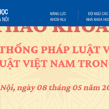
HỌC
NĂNG LỰC
ĐỘI NGŨ CÁC
 NỘI
KHCN HLU
NHÀ KHOA HỌ