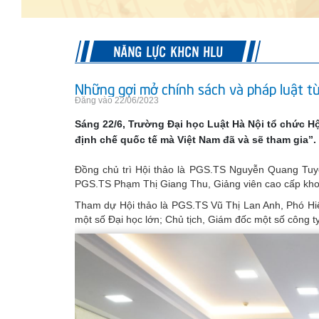
NĂNG LỰC KHCN HLU
Những gợi mở chính sách và pháp luật từ
Đăng vào 22/06/2023
Sáng 22/6, Trường Đại học Luật Hà Nội tổ chức H
định chế quốc tế mà Việt Nam đã và sẽ tham gia”.
Đồng chủ trì Hội thảo là PGS.TS Nguyễn Quang Tuyế
PGS.TS Phạm Thị Giang Thu, Giảng viên cao cấp khoa
Tham dự Hội thảo là PGS.TS Vũ Thị Lan Anh, Phó Hi
một số Đại học lớn; Chủ tịch, Giám đốc một số công t