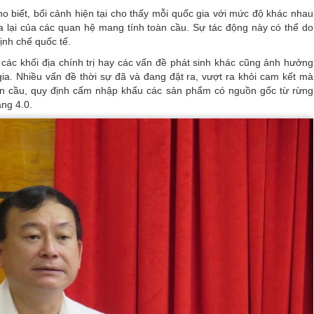
biết, bối cảnh hiện tại cho thấy mỗi quốc gia với mức độ khác nhau
ua lại của các quan hệ mang tính toàn cầu. Sự tác động này có thể do
ịnh chế quốc tế.
các khối địa chính trị hay các vấn đề phát sinh khác cũng ảnh hưởng
c gia. Nhiều vấn đề thời sự đã và đang đặt ra, vượt ra khỏi cam kết mà
oàn cầu, quy định cấm nhập khẩu các sản phẩm có nguồn gốc từ rừng
ng 4.0.