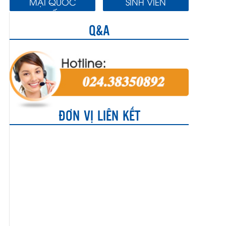
MẠI QUỐC
SINH VIÊN
TẾ
Q&A
ĐƠN VỊ LIÊN KẾT