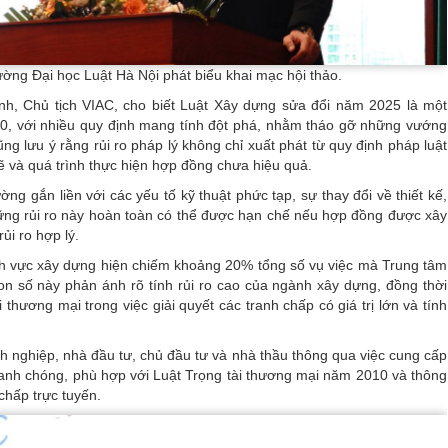
ng Đại học Luật Hà Nội phát biểu khai mạc hội thảo.
h, Chủ tịch VIAC, cho biết Luật Xây dựng sửa đổi năm 2025 là một
 10, với nhiều quy định mang tính đột phá, nhằm tháo gỡ những vướng
ũng lưu ý rằng rủi ro pháp lý không chỉ xuất phát từ quy định pháp luật
ẽ và quá trình thực hiện hợp đồng chưa hiệu quả.
 gắn liền với các yếu tố kỹ thuật phức tạp, sự thay đổi về thiết kế,
Những rủi ro này hoàn toàn có thể được hạn chế nếu hợp đồng được xây
ủi ro hợp lý.
ĩnh vực xây dựng hiện chiếm khoảng 20% tổng số vụ việc mà Trung tâm
Con số này phản ánh rõ tính rủi ro cao của ngành xây dựng, đồng thời
 thương mại trong việc giải quyết các tranh chấp có giá trị lớn và tính
 nghiệp, nhà đầu tư, chủ đầu tư và nhà thầu thông qua việc cung cấp
hanh chóng, phù hợp với Luật Trọng tài thương mại năm 2010 và thông
chấp trực tuyến.