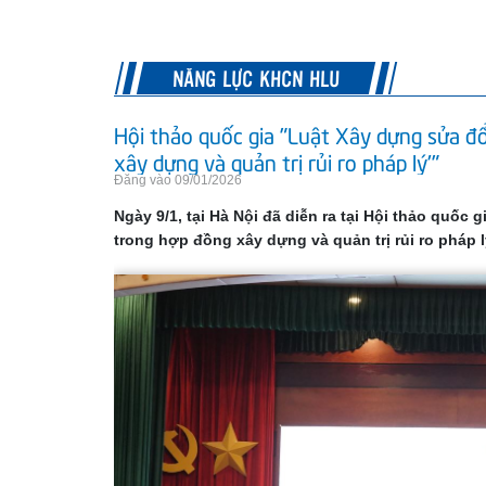
NĂNG LỰC KHCN HLU
Hội thảo quốc gia "Luật Xây dựng sửa đ
xây dựng và quản trị rủi ro pháp lý'"
Đăng vào 09/01/2026
Ngày 9/1, tại Hà Nội đã diễn ra tại Hội thảo quốc
trong hợp đồng xây dựng và quản trị rủi ro pháp l