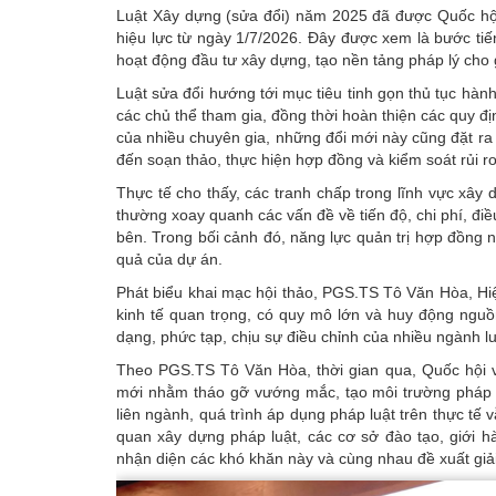
Luật Xây dựng (sửa đổi) năm 2025 đã được Quốc hội
hiệu lực từ ngày 1/7/2026. Đây được xem là bước tiến
hoạt động đầu tư xây dựng, tạo nền tảng pháp lý cho g
Luật sửa đổi hướng tới mục tiêu tinh gọn thủ tục hàn
các chủ thể tham gia, đồng thời hoàn thiện các quy đ
của nhiều chuyên gia, những đổi mới này cũng đặt ra k
đến soạn thảo, thực hiện hợp đồng và kiểm soát rủi ro
Thực tế cho thấy, các tranh chấp trong lĩnh vực xây
thường xoay quanh các vấn đề về tiến độ, chi phí, điều
bên. Trong bối cảnh đó, năng lực quản trị hợp đồng n
quả của dự án.
Phát biểu khai mạc hội thảo, PGS.TS Tô Văn Hòa, H
kinh tế quan trọng, có quy mô lớn và huy động nguồn
dạng, phức tạp, chịu sự điều chỉnh của nhiều ngành l
Theo PGS.TS Tô Văn Hòa, thời gian qua, Quốc hội 
mới nhằm tháo gỡ vướng mắc, tạo môi trường pháp l
liên ngành, quá trình áp dụng pháp luật trên thực tế 
quan xây dựng pháp luật, các cơ sở đào tạo, giới 
nhận diện các khó khăn này và cùng nhau đề xuất giả