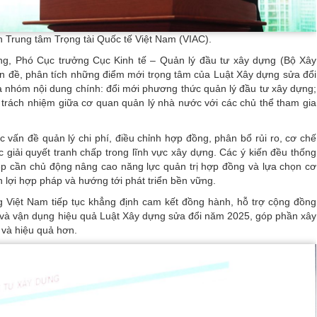
 Trung tâm Trọng tài Quốc tế Việt Nam (VIAC).
g, Phó Cục trưởng Cục Kinh tế – Quản lý đầu tư xây dựng (Bộ Xây
dẫn đề, phân tích những điểm mới trọng tâm của Luật Xây dựng sửa đổi
a nhóm nội dung chính: đổi mới phương thức quản lý đầu tư xây dựng;
õ trách nhiệm giữa cơ quan quản lý nhà nước với các chủ thể tham gia
ác vấn đề quản lý chi phí, điều chỉnh hợp đồng, phân bổ rủi ro, cơ chế
 giải quyết tranh chấp trong lĩnh vực xây dựng. Các ý kiến đều thống
iệp cần chủ động nâng cao năng lực quản trị hợp đồng và lựa chọn cơ
 lợi hợp pháp và hướng tới phát triển bền vững.
g Việt Nam tiếp tục khẳng định cam kết đồng hành, hỗ trợ cộng đồng
g và vận dụng hiệu quả Luật Xây dựng sửa đổi năm 2025, góp phần xây
 và hiệu quả hơn.