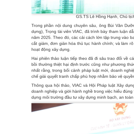
GS.TS Lê Hồng Hạnh, Chủ tịch
Trong phần nội dung chuyên sâu, ông Bùi Văn Dưỡn
dựng), Trọng tài viên VIAC, đã trình bày tham luận 
năm 2025. Theo đó, các cải cách lớn tập trung vào b
cắt giảm, đơn giản hóa thủ tục hành chính; và làm r
hoạt động xây dựng.
Hai phiên thảo luận tiếp theo đã đi sâu trao đổi về c
bồi thường thiệt hại định trước cũng như phương thức
nhất rằng, trong bối cảnh pháp luật mới, doanh ngh
chế giải quyết tranh chấp phù hợp nhằm bảo vệ quyền
Thông qua hội thảo, VIAC và Hội Pháp luật Xây dựn
doanh nghiệp và giới hành nghề trong việc hiểu đún
dựng môi trường đầu tư xây dựng minh bạch, an toàn