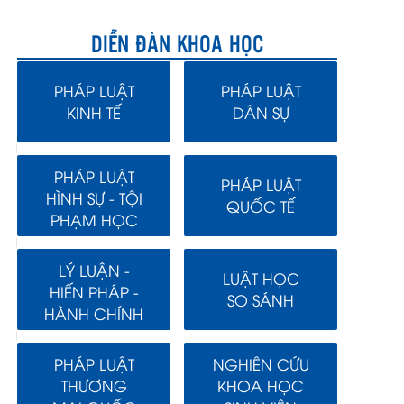
DIỄN ĐÀN KHOA HỌC
PHÁP LUẬT
PHÁP LUẬT
KINH TẾ
DÂN SỰ
PHÁP LUẬT
PHÁP LUẬT
HÌNH SỰ - TỘI
QUỐC TẾ
PHẠM HỌC
LÝ LUẬN -
LUẬT HỌC
HIẾN PHÁP -
SO SÁNH
HÀNH CHÍNH
PHÁP LUẬT
NGHIÊN CỨU
THƯƠNG
KHOA HỌC