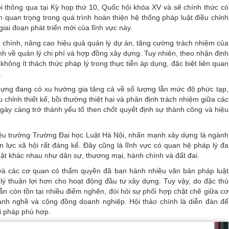
 thông qua tại Kỳ họp thứ 10, Quốc hội khóa XV và sẽ chính thức có
 quan trọng trong quá trình hoàn thiện hệ thống pháp luật điều chỉnh
iai đoạn phát triển mới của lĩnh vực này.
h chính, nâng cao hiệu quả quản lý dự án, tăng cường trách nhiệm của
ịnh về quản lý chi phí và hợp đồng xây dựng. Tuy nhiên, theo nhận định
hông ít thách thức pháp lý trong thực tiễn áp dụng, đặc biệt liên quan
.
 dựng đang có xu hướng gia tăng cả về số lượng lẫn mức độ phức tạp,
 chỉnh thiết kế, bồi thường thiệt hại và phân định trách nhiệm giữa các
gày càng trở thành yếu tố then chốt quyết định sự thành công và hiệu
iệu trưởng Trường Đại học Luật Hà Nội, nhấn mạnh xây dựng là ngành
 lực xã hội rất đáng kể. Đây cũng là lĩnh vực có quan hệ pháp lý đa
uật khác nhau như dân sự, thương mại, hành chính và đất đai.
và các cơ quan có thẩm quyền đã ban hành nhiều văn bản pháp luật
ý thuận lợi hơn cho hoạt động đầu tư xây dựng. Tuy vậy, do đặc thù
vẫn còn tồn tại nhiều điểm nghẽn, đòi hỏi sự phối hợp chặt chẽ giữa cơ
hành nghề và cộng đồng doanh nghiệp. Hội thảo chính là diễn đàn để
i pháp phù hợp.