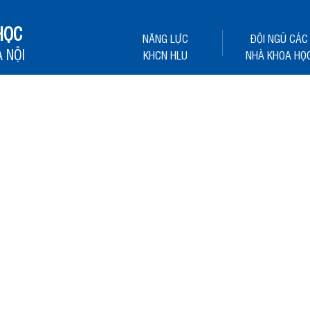
HỌC
NĂNG LỰC
ĐỘI NGŨ CÁC
 NỘI
KHCN HLU
NHÀ KHOA HỌ