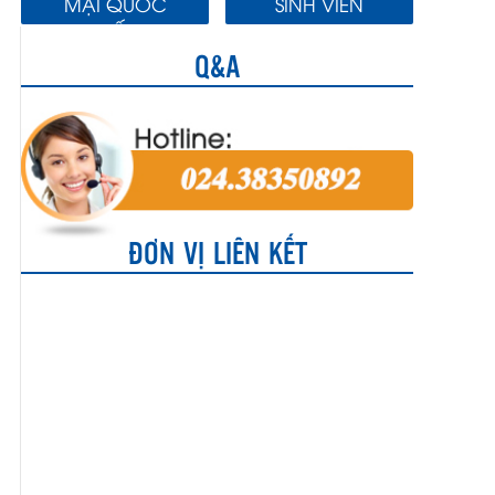
MẠI QUỐC
SINH VIÊN
TẾ
Q&A
ĐƠN VỊ LIÊN KẾT