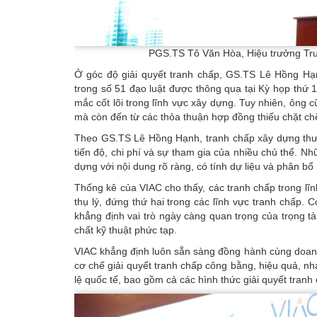
PGS.TS Tô Văn Hòa, Hiệu trưởng Trườ
Ở góc độ giải quyết tranh chấp, GS.TS Lê Hồng Hạn
trong số 51 đạo luật được thông qua tại Kỳ họp thứ
mắc cốt lõi trong lĩnh vực xây dựng. Tuy nhiên, ông c
mà còn đến từ các thỏa thuận hợp đồng thiếu chặt ch
Theo GS.TS Lê Hồng Hạnh, tranh chấp xây dựng thường
tiến độ, chi phí và sự tham gia của nhiều chủ thể. 
dựng với nội dung rõ ràng, có tính dự liệu và phân bổ r
Thống kê của VIAC cho thấy, các tranh chấp trong l
thụ lý, đứng thứ hai trong các lĩnh vực tranh chấp. 
khẳng định vai trò ngày càng quan trọng của trọng tài
chất kỹ thuật phức tạp.
VIAC khẳng định luôn sẵn sàng đồng hành cùng doanh
cơ chế giải quyết tranh chấp công bằng, hiệu quả, n
lệ quốc tế, bao gồm cả các hình thức giải quyết tranh 