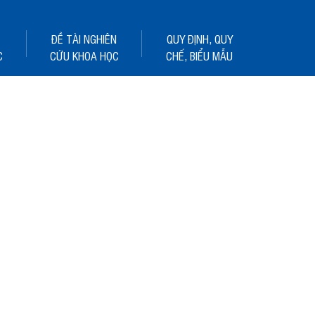
ĐỀ TÀI NGHIÊN
QUY ĐỊNH, QUY
C
CỨU KHOA HỌC
CHẾ, BIỂU MẪU