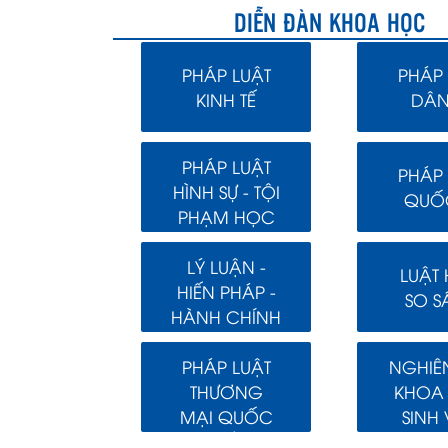
DIỄN ĐÀN KHOA HỌC
PHÁP LUẬT
PHÁP 
KINH TẾ
DÂN
PHÁP LUẬT
PHÁP 
HÌNH SỰ - TỘI
QUỐC
PHẠM HỌC
LÝ LUẬN -
LUẬT
HIẾN PHÁP -
SO S
HÀNH CHÍNH
PHÁP LUẬT
NGHIÊ
THƯƠNG
KHOA
MẠI QUỐC
SINH 
TẾ