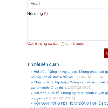
Nội dung
(*)
Các trường có dấu (*) là bắt buộc
G
Tin bài liên quan
» Hội thảo “Năng lượng tái tạo: Khung pháp luật q
những vấn đề đặt ra đối với...
(05/05/2026 17:00)
» Chương trình tập huấn “Nâng cao kỹ năng viết 
tạp chí quốc tế uy tín”
(12/03/2026 00:00)
» Hội thảo quốc tế “Phòng ngừa tội phạm xuyên qu
nguyên số”
(26/02/2026 00:00)
» HỘI NGHỊ TỔNG KẾT HOẠT ĐỘNG NGHIÊN C