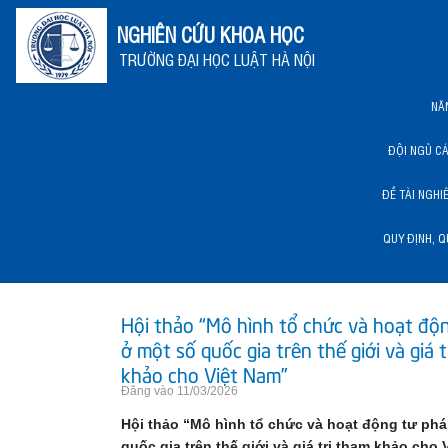
NGHIÊN CỨU KHOA HỌC
TRƯỜNG ĐẠI HỌC LUẬT HÀ NỘI
NĂ
ĐỘI NGŨ C
ĐỀ TÀI NGHI
QUY ĐỊNH, Q
NĂNG LỰC KHCN HLU
Hội thảo “Mô hình tổ chức và hoạt độ
ở một số quốc gia trên thế giới và giá 
khảo cho Việt Nam”
Đăng vào 11/03/2026
Hội thảo “Mô hình tổ chức và hoạt động tư ph
quốc gia trên thế giới và giá trị tham khảo cho 