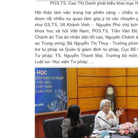
PGS.TS. Cao Thị Oanh phát biểu khai mạc Hộ
Hội thảo làm việc trong hai phiên sáng – chiều 
được rất nhiều sự quan tâm góp ý từ các chuyên g
như GS.TS. Võ Khánh Vinh - Nguyên Phó chủ tịc
khoa học xã hội Việt Nam; PGS.TS. Trần Văn Đ
Chánh án Tòa án nhân dân tối cao, Nguyên Chánh 
sự Trung ương; Bà Nguyễn Thị Thuỵ - Trưởng phòn
trợ tư pháp và Quản lý giám định tư pháp, Cục Bổ 
Tư pháp; TS. Nguyễn Thanh Mai, Trưởng bộ môn
Luật sư- Học viện Tư pháp; …