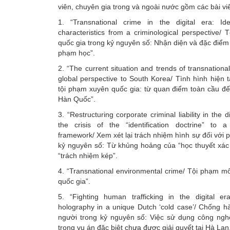
viên, chuyên gia trong và ngoài nước gồm các bài viế
1. “Transnational crime in the digital era: Iden
characteristics from a criminological perspective/
quốc gia trong kỷ nguyên số: Nhận diện và đặc điểm 
phạm học”.
2. “The current situation and trends of transnation
global perspective to South Korea/ Tình hình hiện 
tội phạm xuyên quốc gia: từ quan điểm toàn cầu đ
Hàn Quốc”.
3. “Restructuring corporate criminal liability in the d
the crisis of the “identification doctrine” to a “
framework/ Xem xét lại trách nhiệm hình sự đối với 
kỷ nguyên số: Từ khủng hoảng của “học thuyết xác 
“trách nhiệm kép”.
4. “Transnational environmental crime/ Tội phạm m
quốc gia”.
5. “Fighting human trafficking in the digital e
holography in a unique Dutch ‘cold case’/ Chống 
người trong kỷ nguyên số: Việc sử dụng công ngh
trong vụ án đặc biệt chưa được giải quyết tại Hà Lan