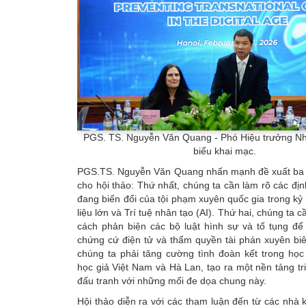
PGS. TS. Nguyễn Văn Quang - Phó Hiệu trưởng Nh
biểu khai mạc.
PGS.TS. Nguyễn Văn Quang nhấn mạnh đề xuất ba mụ
cho hội thảo: Thứ nhất, chúng ta cần làm rõ các địn
đang biến đổi của tội phạm xuyên quốc gia trong k
liệu lớn và Trí tuệ nhân tạo (AI). Thứ hai, chúng ta 
cách phản biện các bộ luật hình sự và tố tụng để
chứng cứ điện tử và thẩm quyền tài phán xuyên biê
chúng ta phải tăng cường tình đoàn kết trong học
học giả Việt Nam và Hà Lan, tạo ra một nền tảng tr
đấu tranh với những mối đe dọa chung này.
Hội thảo diễn ra với các tham luận đến từ các nhà 