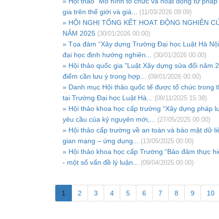
» Hội thảo “Mô hình tổ chức và hoạt động tư pháp
gia trên thế giới và giá...
(11/03/2026 09:09)
» HỘI NGHỊ TỔNG KẾT HOẠT ĐỘNG NGHIÊN C
NĂM 2025
(30/01/2026 00:00)
» Tọa đàm “Xây dựng Trường Đại học Luật Hà Nội
đại học định hướng nghiên...
(30/01/2026 00:00)
» Hội thảo quốc gia "Luật Xây dựng sửa đổi năm 
điểm cần lưu ý trong hợp...
(09/01/2026 00:00)
» Danh mục Hội thảo quốc tế được tổ chức trong 
tại Trường Đại học Luật Hà...
(08/11/2025 15:38)
» Hội thảo khoa học cấp trường “Xây dựng pháp l
yêu cầu của kỷ nguyên mới,...
(27/05/2025 00:00)
» Hội thảo cấp trường về an toàn và bảo mật dữ li
gian mạng – ứng dụng...
(13/05/2025 00:00)
» Hội thảo khoa học cấp Trường “Bảo đảm thực hiệ
- một số vấn đề lý luận...
(09/04/2025 00:00)
1
2
3
4
5
6
7
8
9
10