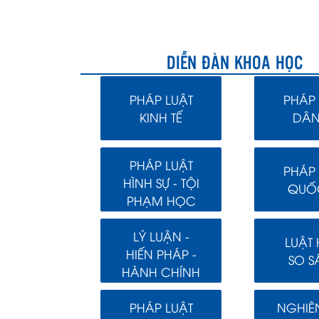
DIỄN ĐÀN KHOA HỌC
PHÁP LUẬT
PHÁP 
KINH TẾ
DÂN
PHÁP LUẬT
PHÁP 
HÌNH SỰ - TỘI
QUỐC
PHẠM HỌC
LÝ LUẬN -
LUẬT
HIẾN PHÁP -
SO S
HÀNH CHÍNH
PHÁP LUẬT
NGHIÊ