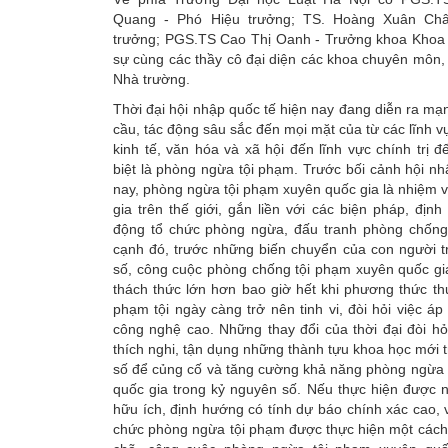
Quang - Phó Hiệu trưởng; TS. Hoàng Xuân Ch
trưởng; PGS.TS Cao Thị Oanh - Trưởng khoa Khoa 
sự cùng các thầy cô đại diện các khoa chuyên môn
Nhà trường.
Thời đại hội nhập quốc tế hiện nay đang diễn ra mạ
cầu, tác động sâu sắc đến mọi mặt của từ các lĩnh v
kinh tế, văn hóa và xã hội đến lĩnh vực chính trị đ
biệt là phòng ngừa tội phạm. Trước bối cảnh hội nh
nay, phòng ngừa tội phạm xuyên quốc gia là nhiệm 
gia trên thế giới, gắn liền với các biện pháp, địn
động tổ chức phòng ngừa, đấu tranh phòng chống
cạnh đó, trước những biến chuyển của con người t
số, công cuộc phòng chống tội phạm xuyên quốc gi
thách thức lớn hơn bao giờ hết khi phương thức th
phạm tội ngày càng trở nên tinh vi, đòi hỏi việc á
công nghệ cao. Những thay đổi của thời đại đòi hỏ
thích nghi, tận dụng những thành tựu khoa học mới 
số để củng cố và tăng cường khả năng phòng ngừa 
quốc gia trong kỷ nguyên số. Nếu thực hiện được 
hữu ích, định hướng có tính dự báo chính xác cao, 
chức phòng ngừa tội phạm được thực hiện một cách