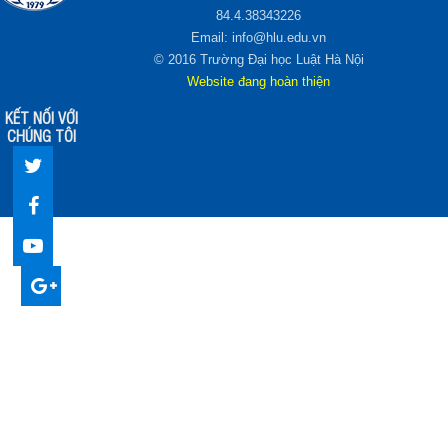
84.4.38343226
Email: info@hlu.edu.vn
© 2016 Trường Đại học Luật Hà Nội
Website đang hoàn thiện
KẾT NỐI VỚI
CHÚNG TÔI