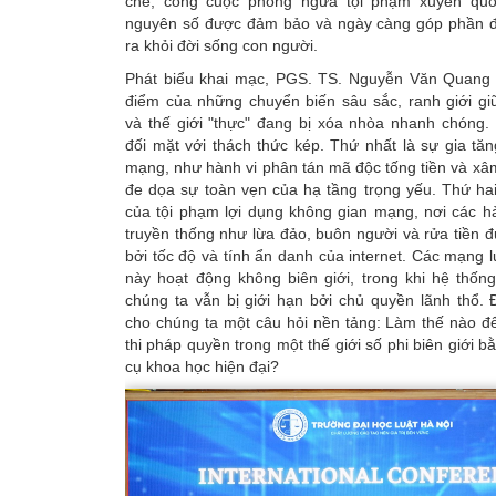
chẽ, công cuộc phòng ngừa tội phạm xuyên quố
nguyên số được đảm bảo và ngày càng góp phần đẩ
ra khỏi đời sống con người.
Phát biểu khai mạc, PGS. TS. Nguyễn Văn Quang c
điểm của những chuyển biến sâu sắc, ranh giới giữ
và thế giới "thực" đang bị xóa nhòa nhanh chóng.
đối mặt với thách thức kép. Thứ nhất là sự gia tă
mạng, như hành vi phân tán mã độc tống tiền và xâ
đe dọa sự toàn vẹn của hạ tầng trọng yếu. Thứ ha
của tội phạm lợi dụng không gian mạng, nơi các h
truyền thống như lừa đảo, buôn người và rửa tiền 
bởi tốc độ và tính ẩn danh của internet. Các mạng l
này hoạt động không biên giới, trong khi hệ thốn
chúng ta vẫn bị giới hạn bởi chủ quyền lãnh thổ. 
cho chúng ta một câu hỏi nền tảng: Làm thế nào đ
thi pháp quyền trong một thế giới số phi biên giới 
cụ khoa học hiện đại?