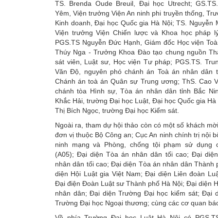
TS. Brenda Oude Breuil, Đại học Utrecht; GS.T
Yêm, Viện trưởng Viện An ninh phi truyền thống, Trư
Kinh doanh, Đại học Quốc gia Hà Nội; TS. Nguyễn 
Viện trưởng Viện Chiến lược và Khoa học pháp l
PGS.TS Nguyễn Đức Hạnh, Giám đốc Học viện Toà 
Thúy Nga - Trưởng Khoa Đào tạo chung nguồn T
sát viên, Luật sư, Học viện Tư pháp; PGS.TS. Tru
Văn Độ, nguyên phó chánh án Toà án nhân dân t
Chánh án toà án Quân sự Trung ương; ThS. Cao V
chánh tòa Hình sự, Tòa án nhân dân tỉnh Bắc Ni
Khắc Hải, trường Đại học Luật, Đại học Quốc gia Hà
Thị Bích Ngọc, trường Đại học Kiểm sát.
Ngoài ra, tham dự hội thảo còn có một số khách mời 
đơn vị thuộc Bộ Công an; Cục An ninh chính trị nội 
ninh mạng và Phòng, chống tội phạm sử dụng 
(A05); Đại diện Tòa án nhân dân tối cao; Đại diệ
nhân dân tối cao; Đại diện Tòa án nhân dân Thành 
diện Hội Luật gia Việt Nam; Đại diện Liên đoàn Lu
Đại điện Đoàn Luật sư Thành phố Hà Nội; Đại diện H
nhân dân; Đại diện Trường Đại học kiểm sát; Đại 
Trường Đại học Ngoại thương; cùng các cơ quan báo
Về phía Trường Đại học Luật Hà Nội có PGS.T