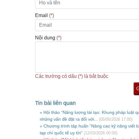
Email
(*)
Nội dung
(*)
Các trường có dấu (*) là bắt buộc
G
Tin bài liên quan
» Hội thảo “Năng lượng tái tạo: Khung pháp luật q
những vấn đề đặt ra đối với...
(05/05/2026 17:00)
» Chương trình tập huấn “Nâng cao kỹ năng viết 
tạp chí quốc tế uy tín”
(12/03/2026 00:00)