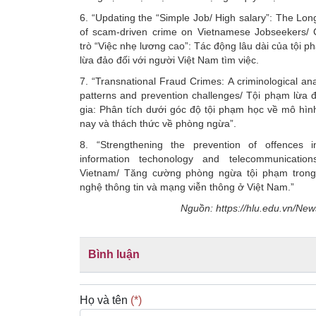
6. “Updating the “Simple Job/ High salary”: The Lon
of scam-driven crime on Vietnamese Jobseekers/ 
trò “Việc nhẹ lương cao”: Tác động lâu dài của tội 
lừa đảo đối với người Việt Nam tìm việc.
7. “Transnational Fraud Crimes: A criminological ana
patterns and prevention challenges/ Tội phạm lừa
gia: Phân tích dưới góc độ tội phạm học về mô hìn
nay và thách thức về phòng ngừa”.
8. “Strengthening the prevention of offences i
information techonology and telecommunicatio
Vietnam/ Tăng cường phòng ngừa tội phạm trong
nghệ thông tin và mạng viễn thông ở Việt Nam.”
Nguồn: https://hlu.edu.vn/New
Bình luận
Họ và tên
(*)