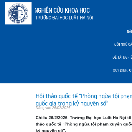
NGHIÊN CỨU KHOA HỌC
TRƯỜNG ĐẠI HỌC LUẬT HÀ NỘI
NĂ
ĐỘI NGŨ C
ĐỀ TÀI NGHI
QUY ĐỊNH, Q
NĂNG LỰC KHCN HLU
Hội thảo quốc tế “Phòng ngừa tội ph
quốc gia trong kỷ nguyên số”
Đăng vào 26/02/2026
Chiều 26/2/2026, Trường Đại học Luật Hà Nội t
thảo quốc tế “Phòng ngừa tội phạm xuyên quốc
kỷ nguyên số”.