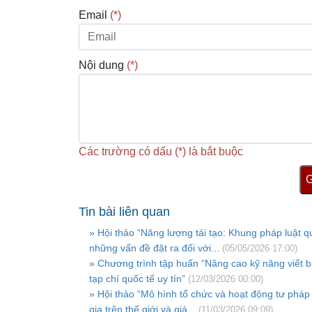
Email
(*)
Nội dung
(*)
Các trường có dấu (*) là bắt buộc
G
Tin bài liên quan
» Hội thảo “Năng lượng tái tạo: Khung pháp luật q
những vấn đề đặt ra đối với...
(05/05/2026 17:00)
» Chương trình tập huấn “Nâng cao kỹ năng viết 
tạp chí quốc tế uy tín”
(12/03/2026 00:00)
» Hội thảo “Mô hình tổ chức và hoạt động tư pháp
gia trên thế giới và giá...
(11/03/2026 09:09)