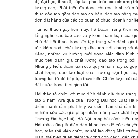
độ đại học, thạc sĩ; tiếp tục phát triển các chương tr
lượng cao; Phát triển đa dạng chương trình và mở
thức đào tạo gồm đào tạo cơ bản, đào tạo nâng ca
đơn đặt hàng của các cơ quan tổ chức, doanh nghiệ
Tại hội thảo ngày hôm nay, TS Đoàn Trung Kiên 
lắng nghe các báo cáo và ý kiến tham luận của quý
chủ đề hội thảo, trong đó tập trung vào đánh giá 
tác kiểm soát chất lượng đào tạo nói chung và đà
riêng, những xu hướng mới trong việc định hình c
mục tiêu đánh giá chất lượng đào tạo trong bối 
Những ý kiến, tham luận của quý vị hôm nay sẽ gó
chất lượng đào tạo luật của Trường Đại học Luậ
tương lai, từ đó tiếp tục thực hiện Chiến lược cải 
đất nước trong thời gian tới.
Hội thảo tổ chức với mục đích đánh giá thực trạng
tạo 5 năm vừa qua của Trường Đại học Luật Hà N
điểm mạnh cần phát huy và điểm hạn chế cần kh
nghiên cứu các giải pháp nhằm nâng cao chất lượ
Trường Đại học Luật Hà Nội trong bối cảnh hiện na
Hội thảo cũng là diễn đàn khoa học để các chuyên
học, toàn thể viên chức, người lao động Nhà trường
luận, thể hiện quan điểm và đóng góp các ý kiến ch