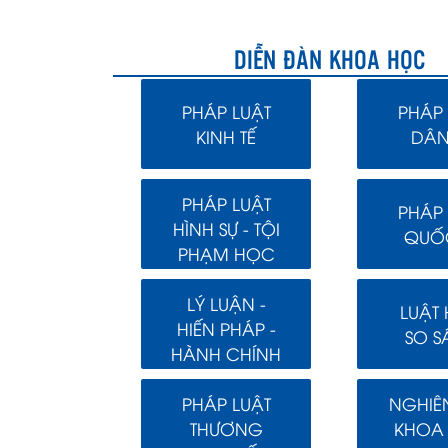
DIỄN ĐÀN KHOA HỌC
PHÁP LUẬT
PHÁP 
KINH TẾ
DÂN
PHÁP LUẬT
PHÁP 
HÌNH SỰ - TỘI
QUỐC
PHẠM HỌC
LÝ LUẬN -
LUẬT
HIẾN PHÁP -
SO S
HÀNH CHÍNH
PHÁP LUẬT
NGHIÊ
THƯƠNG
KHOA