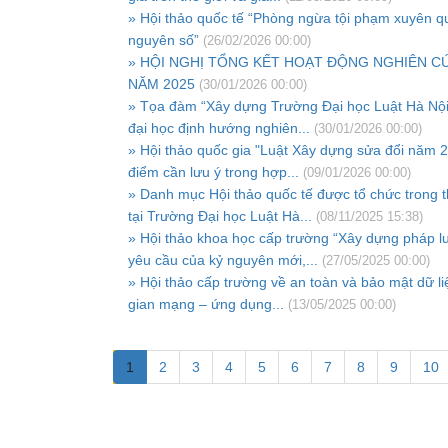
» Hội thảo quốc tế “Phòng ngừa tội phạm xuyên qu
nguyên số”
(26/02/2026 00:00)
» HỘI NGHỊ TỔNG KẾT HOẠT ĐỘNG NGHIÊN C
NĂM 2025
(30/01/2026 00:00)
» Tọa đàm “Xây dựng Trường Đại học Luật Hà Nội
đại học định hướng nghiên...
(30/01/2026 00:00)
» Hội thảo quốc gia "Luật Xây dựng sửa đổi năm 
điểm cần lưu ý trong hợp...
(09/01/2026 00:00)
» Danh mục Hội thảo quốc tế được tổ chức trong 
tại Trường Đại học Luật Hà...
(08/11/2025 15:38)
» Hội thảo khoa học cấp trường “Xây dựng pháp l
yêu cầu của kỷ nguyên mới,...
(27/05/2025 00:00)
» Hội thảo cấp trường về an toàn và bảo mật dữ li
gian mạng – ứng dụng...
(13/05/2025 00:00)
1
2
3
4
5
6
7
8
9
10