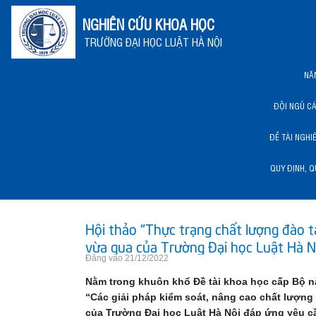
NGHIÊN CỨU KHOA HỌC
TRƯỜNG ĐẠI HỌC LUẬT HÀ NỘI
NĂ
ĐỘI NGŨ C
ĐỀ TÀI NGHI
QUY ĐỊNH, Q
NĂNG LỰC KHCN HLU
Hội thảo “Thực trạng chất lượng đào 
vừa qua của Trường Đại học Luật Hà N
Đăng vào 21/12/2022
Nằm trong khuôn khổ Đề tài khoa học cấp Bộ 
“Các giải pháp kiểm soát, nâng cao chất lượng 
của Trường Đại học Luật Hà Nội đáp ứng yêu 