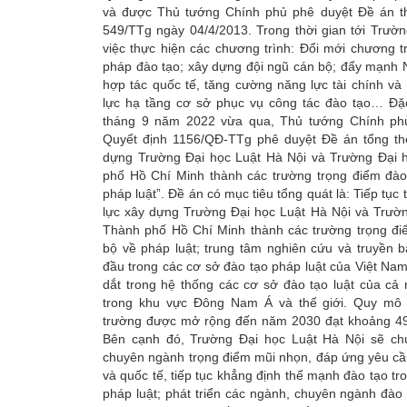
và được Thủ tướng Chính phủ phê duyệt Đề án t
549/TTg ngày 04/4/2013. Trong thời gian tới Trườ
việc thực hiện các chương trình: Đổi mới chương 
pháp đào tạo; xây dựng đội ngũ cán bộ; đẩy mạnh
hợp tác quốc tế, tăng cường năng lực tài chính v
lực hạ tầng cơ sở phục vụ công tác đào tạo… Đặc
tháng 9 năm 2022 vừa qua, Thủ tướng Chính ph
Quyết định 1156/QĐ-TTg phê duyệt Đề án tổng thể
dựng Trường Đại học Luật Hà Nội và Trường Đại 
phố Hồ Chí Minh thành các trường trọng điểm đào
pháp luật”. Đề án có mục tiêu tổng quát là: Tiếp tục
lực xây dựng Trường Đại học Luật Hà Nội và Trườn
Thành phố Hồ Chí Minh thành các trường trọng đi
bộ về pháp luật; trung tâm nghiên cứu và truyền 
đầu trong các cơ sở đào tạo pháp luật của Việt Nam,
dắt trong hệ thống các cơ sở đào tạo luật của cả 
trong khu vực Đông Nam Á và thế giới. Quy mô
trường được mở rộng đến năm 2030 đạt khoảng 49.
Bên cạnh đó, Trường Đại học Luật Hà Nội sẽ ch
chuyên ngành trọng điểm mũi nhọn, đáp ứng yêu cầ
và quốc tế, tiếp tục khẳng định thế mạnh đào tạo tr
pháp luật; phát triển các ngành, chuyên ngành đào 