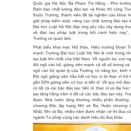
Quốc gia Hà Nội; Bà Phạm Thị Hằng - Phó trưở
Đảm bảo chất lượng đào tạo và Khảo thí cùng Trư
thuộc Trường, thành viên đề tài nghiên cứu khoa 
giải pháp kiểm soát, nâng cao chất lượng đào tạo 
Đại học Luật Hà Nội đáp ứng yêu cầu xây dựng trư
về đào tạo pháp luật trong bối cảnh hiện nay”,
Trường có quan tâm.
Phát biểu khai mạc Hội thảo, Hiệu trưởng Đoàn T
mạnh Trường Đại học Luật Hà Nội là một trong n
tạo luật lớn nhất của Việt Nam. Về nguồn lực con n
đội ngũ cán bộ, giảng viên mạnh cả về số lượng và 
ngũ cán bộ quản lý của Trường có năng lực, kinh 
Đội ngũ giảng viên hầu hết có học vị từ thạc sĩ trở 
gần 50% giảng viên có học vị tiến sĩ. Về quy mô đào
có tất cả các bậc đào tạo: tiến sĩ, thạc sĩ và đại họ
tạo tăng hằng năm ở tất cả các bậc đào tạo này. Tr
được Nhà nước tặng thưởng nhiều phần thưởng 
chương Độc lập hạng Nhì và Ba; Huân chương 
Nhất, Nhì và Ba; nhiều năm được nhận cờ thi đua c
ngành Tư pháp cùng các danh hiệu thi đua khác.