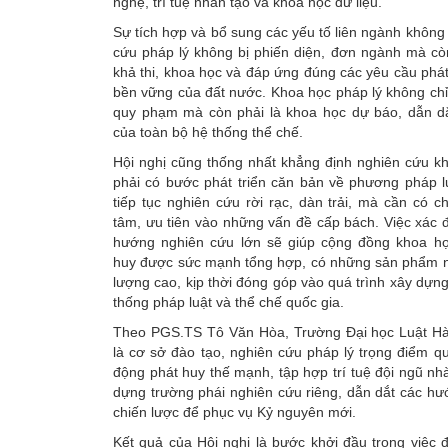
nghệ, trí tuệ nhân tạo và khoa học dữ liệu.
Sự tích hợp và bổ sung các yếu tố liên ngành không 
cứu pháp lý không bị phiến diện, đơn ngành mà cò
khả thi, khoa học và đáp ứng đúng các yêu cầu phát
bền vững của đất nước. Khoa học pháp lý không chỉ
quy phạm mà còn phải là khoa học dự báo, dẫn d
của toàn bộ hệ thống thể chế.
Hội nghị cũng thống nhất khẳng định nghiên cứu k
phải có bước phát triển căn bản về phương pháp l
tiếp tục nghiên cứu rời rạc, dàn trải, mà cần có ch
tâm, ưu tiên vào những vấn đề cấp bách. Việc xác đ
hướng nghiên cứu lớn sẽ giúp cộng đồng khoa họ
huy được sức mạnh tổng hợp, có những sản phẩm n
lượng cao, kịp thời đóng góp vào quá trình xây dựng
thống pháp luật và thể chế quốc gia.
Theo PGS.TS Tô Văn Hòa, Trường Đại học Luật Hà N
là cơ sở đào tạo, nghiên cứu pháp lý trọng điểm q
động phát huy thế mạnh, tập hợp trí tuệ đội ngũ nh
dựng trường phái nghiên cứu riêng, dẫn dắt các h
chiến lược để phục vụ Kỷ nguyên mới.
Kết quả của Hội nghị là bước khởi đầu trong việc đ