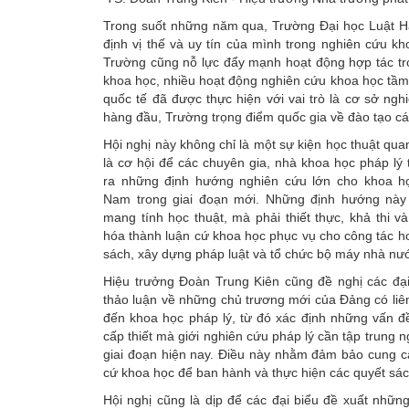
Trong suốt những năm qua, Trường Đại học Luật H
định vị thế và uy tín của mình trong nghiên cứu kh
Trường cũng nỗ lực đẩy mạnh hoạt động hợp tác tr
khoa học, nhiều hoạt động nghiên cứu khoa học tầm
quốc tế đã được thực hiện với vai trò là cơ sở ngh
hàng đầu, Trường trọng điểm quốc gia về đào tạo cá
Hội nghị này không chỉ là một sự kiện học thuật qua
là cơ hội để các chuyên gia, nhà khoa học pháp lý 
ra những định hướng nghiên cứu lớn cho khoa họ
Nam trong giai đoạn mới. Những định hướng này
mang tính học thuật, mà phải thiết thực, khả thi v
hóa thành luận cứ khoa học phục vụ cho công tác h
sách, xây dựng pháp luật và tổ chức bộ máy nhà nư
Hiệu trưởng Đoàn Trung Kiên cũng đề nghị các đại
thảo luận về những chủ trương mới của Đảng có liên
đến khoa học pháp lý, từ đó xác định những vấn đề
cấp thiết mà giới nghiên cứu pháp lý cần tập trung 
giai đoạn hiện nay. Điều này nhằm đảm bảo cung cấ
cứ khoa học để ban hành và thực hiện các quyết sác
Hội nghị cũng là dịp để các đại biểu đề xuất nhữ