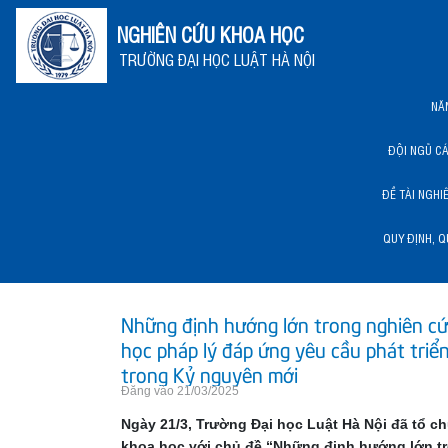
NGHIÊN CỨU KHOA HỌC
TRƯỜNG ĐẠI HỌC LUẬT HÀ NỘI
NĂ
ĐỘI NGŨ C
ĐỀ TÀI NGHI
QUY ĐỊNH, Q
NĂNG LỰC KHCN HLU
Những định hướng lớn trong nghiên c
học pháp lý đáp ứng yêu cầu phát triể
trong Kỷ nguyên mới
Đăng vào 21/03/2025
Ngày 21/3, Trường Đại học Luật Hà Nội đã tổ c
khoa học với chủ đề “Những định hướng lớn t