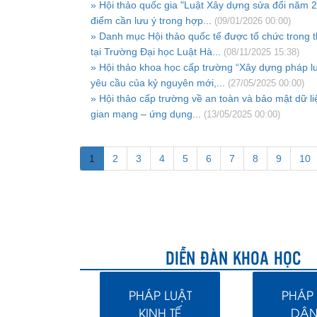
» Hội thảo quốc gia "Luật Xây dựng sửa đổi năm 
điểm cần lưu ý trong hợp...
(09/01/2026 00:00)
» Danh mục Hội thảo quốc tế được tổ chức trong 
tại Trường Đại học Luật Hà...
(08/11/2025 15:38)
» Hội thảo khoa học cấp trường “Xây dựng pháp l
yêu cầu của kỷ nguyên mới,...
(27/05/2025 00:00)
» Hội thảo cấp trường về an toàn và bảo mật dữ li
gian mạng – ứng dụng...
(13/05/2025 00:00)
1
2
3
4
5
6
7
8
9
10
DIỄN ĐÀN KHOA HỌC
PHÁP LUẬT
PHÁP 
KINH TẾ
DÂN