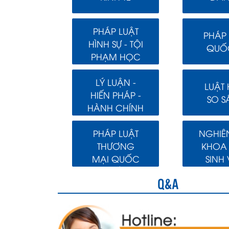
PHÁP LUẬT
PHÁP 
HÌNH SỰ - TỘI
QUỐC
PHẠM HỌC
LÝ LUẬN -
LUẬT
HIẾN PHÁP -
SO S
HÀNH CHÍNH
PHÁP LUẬT
NGHIÊ
THƯƠNG
KHOA
MẠI QUỐC
SINH 
TẾ
Q&A