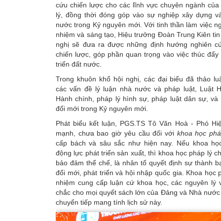
cứu chiến lược cho các lĩnh vực chuyên ngành của
lý, đồng thời đóng góp vào sự nghiệp xây dựng và
nước trong Kỷ nguyên mới. Với tinh thần làm việc ng
nhiệm và sáng tạo, Hiệu trưởng Đoàn Trung Kiên tin
nghị sẽ đưa ra được những định hướng nghiên c
chiến lược, góp phần quan trọng vào việc thúc đẩy
triển đất nước.
Trong khuôn khổ hội nghị, các đại biểu đã thảo l
các vấn đề lý luận nhà nước và pháp luật, Luật H
Hành chính, pháp lý hình sự, pháp luật dân sự, v
đổi mới trong Kỷ nguyên mới.
Phát biểu kết luận, PGS.TS Tô Văn Hoà - Phó Hi
mạnh, chưa bao giờ yêu cầu đối với
khoa học phá
cấp bách và sâu sắc như hiện nay. Nếu khoa họ
động lực phát triển sản xuất, thì khoa học pháp lý c
bảo đảm thể chế, là nhân tố quyết định sự thành bại
đổi mới, phát triển và hội nhập quốc gia. Khoa học 
nhiệm cung cấp luận cứ khoa học, các nguyên lý v
chắc cho mọi quyết sách lớn của Đảng và Nhà nước 
chuyển tiếp mang tính lịch sử này.