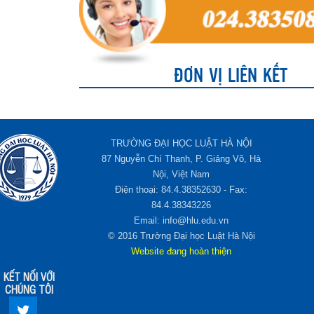
ĐƠN VỊ LIÊN KẾT
TRƯỜNG ĐẠI HỌC LUẬT HÀ NỘI
87 Nguyễn Chí Thanh, P. Giảng Võ, Hà
Nội, Việt Nam
Điện thoại: 84.4.38352630 - Fax:
84.4.38343226
Email: info@hlu.edu.vn
© 2016 Trường Đại học Luật Hà Nội
Website đang hoàn thiện
KẾT NỐI VỚI
CHÚNG TÔI