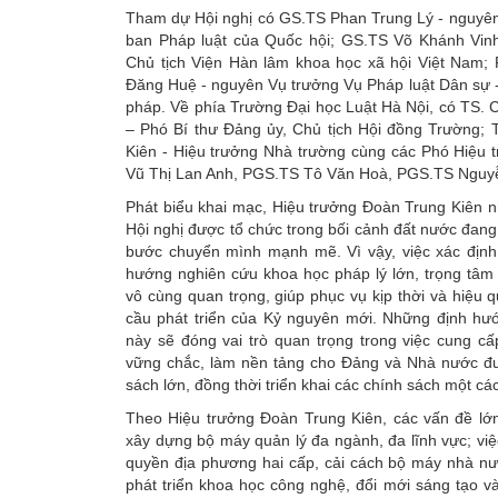
Tham dự Hội nghị có GS.TS Phan Trung Lý - nguyê
ban Pháp luật của Quốc hội; GS.TS Võ Khánh Vin
Chủ tịch Viện Hàn lâm khoa học xã hội Việt Nam
Đăng Huệ - nguyên Vụ trưởng Vụ Pháp luật Dân sự -
pháp. Về phía Trường Đại học Luật Hà Nội, có TS.
– Phó Bí thư Đảng ủy, Chủ tịch Hội đồng Trường; 
Kiên - Hiệu trưởng Nhà trường cùng các Phó Hiệu 
Vũ Thị Lan Anh, PGS.TS Tô Văn Hoà, PGS.TS Nguyễ
Phát biểu khai mạc, Hiệu trưởng Đoàn Trung Kiên 
Hội nghị được tổ chức trong bối cảnh đất nước đang
bước chuyển mình mạnh mẽ. Vì vậy, việc xác định
hướng nghiên cứu khoa học pháp lý lớn, trọng tâm 
vô cùng quan trọng, giúp phục vụ kịp thời và hiệu 
cầu phát triển của Kỷ nguyên mới. Những định hư
này sẽ đóng vai trò quan trọng trong việc cung cấ
vững chắc, làm nền tảng cho Đảng và Nhà nước đư
sách lớn, đồng thời triển khai các chính sách một cá
Theo Hiệu trưởng Đoàn Trung Kiên, các vấn đề lớn
xây dựng bộ máy quản lý đa ngành, đa lĩnh vực; việ
quyền địa phương hai cấp, cải cách bộ máy nhà nư
phát triển khoa học công nghệ, đổi mới sáng tạo v