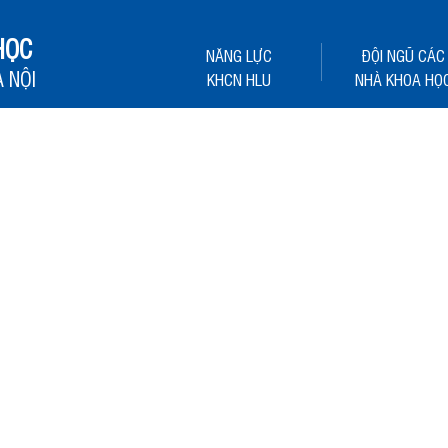
HỌC
NĂNG LỰC
ĐỘI NGŨ CÁC
 NỘI
KHCN HLU
NHÀ KHOA HỌ