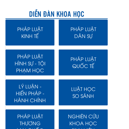
DIỄN ĐÀN KHOA HỌC
PHÁP LUẬT
PHÁP LUẬT
KINH TẾ
DÂN SỰ
PHÁP LUẬT
PHÁP LUẬT
HÌNH SỰ - TỘI
QUỐC TẾ
PHẠM HỌC
LÝ LUẬN -
LUẬT HỌC
HIẾN PHÁP -
SO SÁNH
HÀNH CHÍNH
PHÁP LUẬT
NGHIÊN CỨU
THƯƠNG
KHOA HỌC