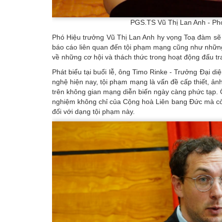
PGS.TS Vũ Thị Lan Anh - Phó
Phó Hiệu trưởng Vũ Thị Lan Anh hy vọng Toạ đàm sẽ 
báo cáo liên quan đến tội phạm mạng cũng như những 
về những cơ hội và thách thức trong hoạt động đấu t
Phát biểu tại buổi lễ, ông Timo Rinke - Trưởng Đại d
nghệ hiện nay, tội phạm mạng là vấn đề cấp thiết, ản
trên không gian mạng diễn biến ngày càng phức tạp. Ô
nghiệm không chỉ của Cộng hoà Liên bang Đức mà cò
đối với dạng tội phạm này.