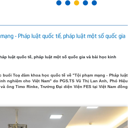
ạng - Pháp luật quốc tế, pháp luật một số quốc gia
p luật quốc tế, pháp luật một số quốc gia và bài học kinh
ức buổi Toạ đàm khoa học quốc tế về "Tội phạm mạng - Pháp luật
kinh nghiệm cho Việt Nam" do PGS.TS Vũ Thị Lan Anh, Phó Hiệu
và ông Timo Rinke, Trưởng Đại diện Viện FES tại Việt Nam đồng