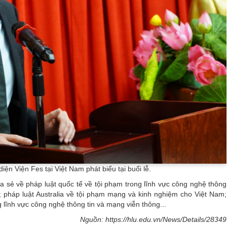
ện Viện Fes tại Việt Nam phát biểu tại buổi lễ.
hia sẻ về pháp luật quốc tế về tội phạm trong lĩnh vực công nghệ thông
 pháp luật Australia về tội phạm mạng và kinh nghiệm cho Việt Nam;
 lĩnh vực công nghệ thông tin và mạng viễn thông...
Nguồn: https://hlu.edu.vn/News/Details/28349