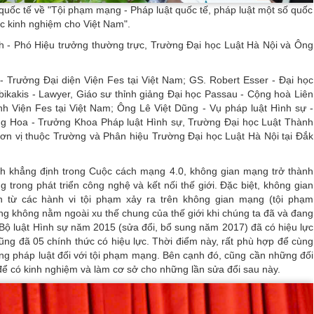
quốc tế về "Tội phạm mạng - Pháp luật quốc tế, pháp luật một số quốc
ọc kinh nghiệm cho Việt Nam".
 - Phó Hiệu trưởng thường trực, Trường Đại học Luật Hà Nội và Ông
- Trưởng Đại diện Viện Fes tại Việt Nam; GS. Robert Esser - Đại học
kakis - Lawyer, Giáo sư thỉnh giảng Đại học Passau - Cộng hoà Liên
h Viện Fes tại Việt Nam; Ông Lê Việt Dũng - Vụ pháp luật Hình sự -
 Hoa - Trưởng Khoa Pháp luật Hình sự, Trường Đại học Luật Thành
ơn vị thuộc Trường và Phân hiệu Trường Đại học Luật Hà Nội tại Đắk
h khẳng định trong Cuộc cách mạng 4.0, không gian mạng trở thành
g trong phát triển công nghệ và kết nối thế giới. Đặc biệt, không gian
 từ các hành vi tội phạm xảy ra trên không gian mạng (tội phạm
g không nằm ngoài xu thế chung của thế giới khi chúng ta đã và đang
Bộ luật Hình sự năm 2015 (sửa đổi, bổ sung năm 2017) đã có hiệu lực
ng đã 05 chính thức có hiệu lực. Thời điểm này, rất phù hợp để cùng
ụng pháp luật đối với tội phạm mạng. Bên cạnh đó, cũng cần những đối
 để có kinh nghiệm và làm cơ sở cho những lần sửa đổi sau này.