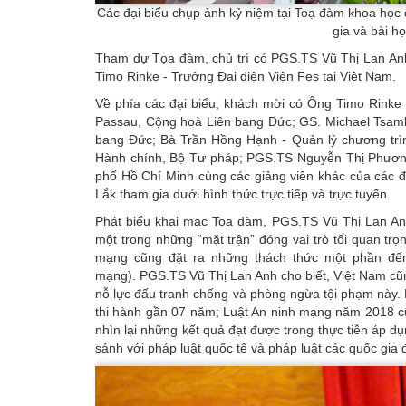
Các đại biểu chụp ảnh kỷ niệm tại Toạ đàm khoa học 
gia và bài h
Tham dự Tọa đàm, chủ trì có PGS.TS Vũ Thị Lan Anh
Timo Rinke - Trưởng Đại diện Viện Fes tại Việt Nam.
Về phía các đại biểu, khách mời có Ông Timo Rinke 
Passau, Cộng hoà Liên bang Đức; GS. Michael Tsambi
bang Đức; Bà Trần Hồng Hạnh - Quản lý chương trìn
Hành chính, Bộ Tư pháp; PGS.TS Nguyễn Thị Phương
phố Hồ Chí Minh cùng các giảng viên khác của các đ
Lắk tham gia dưới hình thức trực tiếp và trực tuyến.
Phát biểu khai mạc Toạ đàm, PGS.TS Vũ Thị Lan An
một trong những “mặt trận” đóng vai trò tối quan trọn
mạng cũng đặt ra những thách thức một phần đến
mạng). PGS.TS Vũ Thị Lan Anh cho biết, Việt Nam cũn
nỗ lực đấu tranh chống và phòng ngừa tội phạm này. 
thi hành gần 07 năm; Luật An ninh mạng năm 2018 cũ
nhìn lại những kết quả đạt được trong thực tiễn áp d
sánh với pháp luật quốc tế và pháp luật các quốc gia