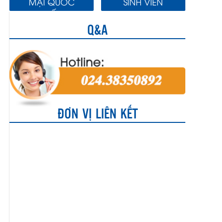
MẠI QUỐC
SINH VIÊN
TẾ
Q&A
ĐƠN VỊ LIÊN KẾT