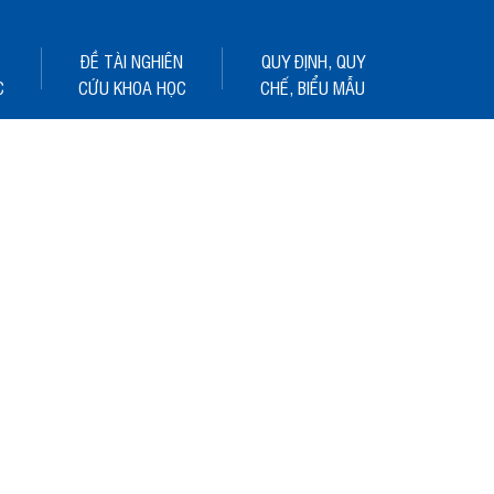
ĐỀ TÀI NGHIÊN
QUY ĐỊNH, QUY
C
CỨU KHOA HỌC
CHẾ, BIỂU MẪU