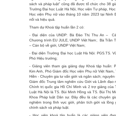
sách và pháp luật” cũng đã được tổ chức cho 38 gi
Trường Đại học Luật Hà Nội, Học viện Tư pháp, Học
Học viện Phụ nữ vào tháng 10 năm 2023 tại Ninh B
nổi và hiệu quả.
Tham dự Khoá tập huấn lần 2 có:
- Đại diện của UNDP: Bà Đào Thị Thu An – C
Chương trình EU JULE, UNDP Việt Nam; Bà Trần T
– Cán bộ về giới, UNDP Việt Nam;
- Đại diện Trường Đại học Luật Hà Nội: PGS.TS. V
Phó Hiệu trưởng;
- Giảng viên tham gia giảng dạy Khoá tập huấn:
Kim Anh, Phó Giám đốc Học viện Phụ nữ Việt Nam,
Hiền - Chuyên gia tư vấn giới và ngân sách; nguyên 
Giám đốc Trung tâm nghiên cứu Giới và Lãnh đạo n
Chính trị quốc gia Hồ Chí Minh và 2 trợ giảng của
Luật Hà Nội là TS. Bùi Minh Hồng và TS. Bùi Thị M
Khoa Pháp luật Dân sự. Đây đều là các chuyên gia
nghiệm trong lĩnh vực giới, phân tích giới và lồng 
chính sách và pháp luật.
- Học viên khoá tập huấn là các giảng viên đan