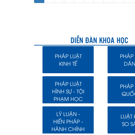
DIỄN ĐÀN KHOA HỌC
PHÁP LUẬT
PHÁP 
KINH TẾ
DÂN
PHÁP LUẬT
PHÁP 
HÌNH SỰ - TỘI
QUỐC
PHẠM HỌC
LÝ LUẬN -
LUẬT
HIẾN PHÁP -
SO S
HÀNH CHÍNH