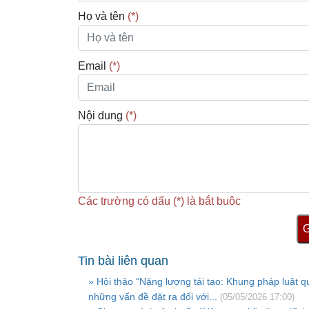
Họ và tên
(*)
Email
(*)
Nội dung
(*)
Các trường có dấu (*) là bắt buộc
G
Tin bài liên quan
» Hội thảo “Năng lượng tái tạo: Khung pháp luật q
những vấn đề đặt ra đối với...
(05/05/2026 17:00)