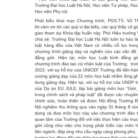
Trường Đại học Luật Hà Nội, Học viện Tư pháp, Học
Học viện Phụ nữ.
Phát biểu khai mạc Chương trình, PGS.TS. Vũ T
lời cảm ơn tới các quý vị đại biểu, các quý thầy cô g
gian tham dự Khóa tập huấn này. Phó Hiệu trưởng 
chia sẻ: Trường Đại học Luật Hà Nội luôn tự hào l
luật hàng đầu của Việt Nam có nhiều nỗ lực tron
chương trình giảng dạy và nghiên cứu các vấn đề 
đẳng giới. Hiện tại, môn học Luật bình đẳng gi
chương trình đào tạo cử nhân luật của Trường; tr
2022, với sự hỗ trợ của UNICEF Trường đã tiến hà
cương giảng dạy của 22 môn học luật nhằm lồng gh
dung giảng dạy. Hiện tại, với sự hỗ trợ của UNDP 
của Dự án EU JULE, tâp bài giảng môn học “Giới, 
trong chính sách và pháp luật” đã được các chuyên
chỉnh sửa, hoàn thiện và được Hội đồng Trường Đ
Nội nghiệm thu thông qua vào ngày 31 tháng 8 vừa
dựng và đưa môn học này vào chương trình đào t
quan tâm của Trường đối với việc thực hiện các mục
giới cũng như việc chú trọng phát triển các môn 
liên ngành, đáp ứng nhu cầu ngày càng phong phú, 
trường lao động đối với nhân lực trong lĩnh vực pháp 