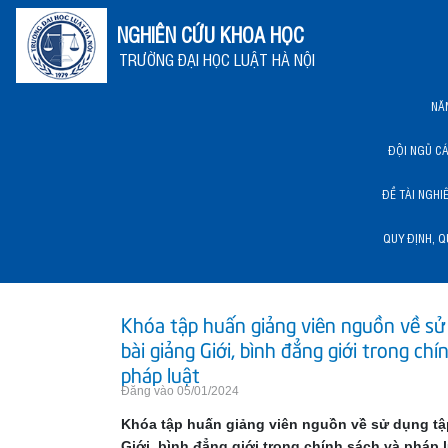
NGHIÊN CỨU KHOA HỌC
TRƯỜNG ĐẠI HỌC LUẬT HÀ NỘI
NĂ
ĐỘI NGŨ C
ĐỀ TÀI NGHI
QUY ĐỊNH, Q
NĂNG LỰC KHCN HLU
Khóa tập huấn giảng viên nguồn về sử
bài giảng Giới, bình đẳng giới trong chí
pháp luật
Đăng vào 05/01/2024
Khóa tập huấn giảng viên nguồn về sử dụng tậ
Giới, bình đẳng giới trong chính sách và pháp 