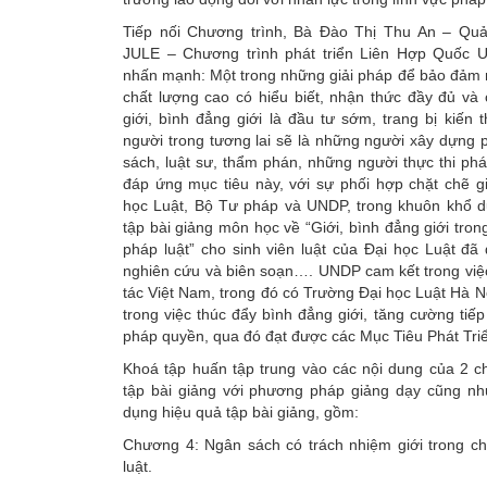
Tiếp nối Chương trình, Bà Đào Thị Thu An – Qu
JULE – Chương trình phát triển Liên Hợp Quốc
nhấn mạnh: Một trong những giải pháp để bảo đảm 
chất lượng cao có hiểu biết, nhận thức đầy đủ và
giới, bình đẳng giới là đầu tư sớm, trang bị kiến
người trong tương lai sẽ là những người xây dựng p
sách, luật sư, thẩm phán, những người thực thi p
đáp ứng mục tiêu này, với sự phối hợp chặt chẽ g
học Luật, Bộ Tư pháp và UNDP, trong khuôn khổ 
tập bài giảng môn học về “Giới, bình đẳng giới tron
pháp luật” cho sinh viên luật của Đại học Luật đ
nghiên cứu và biên soạn…. UNDP cam kết trong việc
tác Việt Nam, trong đó có Trường Đại học Luật Hà N
trong việc thúc đẩy bình đẳng giới, tăng cường tiếp
pháp quyền, qua đó đạt được các Mục Tiêu Phát Tri
Khoá tập huấn tập trung vào các nội dung của 2 c
tập bài giảng với phương pháp giảng dạy cũng nh
dụng hiệu quả tập bài giảng, gồm:
Chương 4: Ngân sách có trách nhiệm giới trong ch
luật.