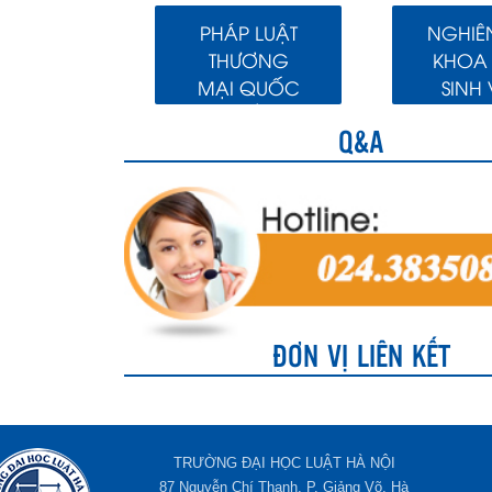
PHÁP LUẬT
NGHIÊ
THƯƠNG
KHOA
MẠI QUỐC
SINH 
TẾ
Q&A
ĐƠN VỊ LIÊN KẾT
TRƯỜNG ĐẠI HỌC LUẬT HÀ NỘI
87 Nguyễn Chí Thanh, P. Giảng Võ, Hà