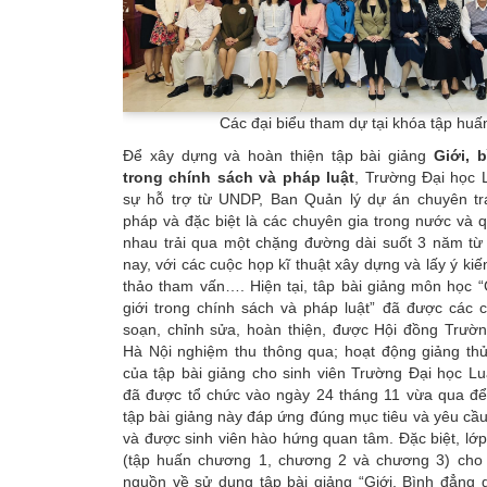
Các đại biểu tham dự tại khóa tập huấ
Để xây dựng và hoàn thiện tập bài giảng
Giới, 
trong chính sách và pháp luật
, Trường Đại học 
sự hỗ trợ từ UNDP, Ban Quản lý dự án chuyên t
pháp và đặc biệt là các chuyên gia trong nước và 
nhau trải qua một chặng đường dài suốt 3 năm t
nay, với các cuộc họp kĩ thuật xây dựng và lấy ý ki
thảo tham vấn…. Hiện tại, tâp bài giảng môn học “
giới trong chính sách và pháp luật” đã được các 
soạn, chỉnh sửa, hoàn thiện, được Hội đồng Trườn
Hà Nội nghiệm thu thông qua; hoạt động giảng th
của tập bài giảng cho sinh viên Trường Đại học L
đã được tổ chức vào ngày 24 tháng 11 vừa qua đ
tập bài giảng này đáp ứng đúng mục tiêu và yêu cầ
và được sinh viên hào hứng quan tâm. Đặc biệt, lớp
(tập huấn chương 1, chương 2 và chương 3) cho 
nguồn về sử dụng tập bài giảng “Giới, Bình đẳng g