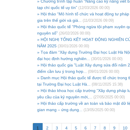
» Chương trình tập huấn “Nâng cao kỹ năng viết 
tạp chí quốc tế uy tín”
(12/03/2026 00:00)
» Hội thảo “Mô hình tổ chức và hoạt động tư pháp
gia trên thế giới và giá...
(11/03/2026 09:09)
» Hội thảo quốc tế “Phòng ngừa tội phạm xuyên qu
nguyên số”
(26/02/2026 00:00)
» HỘI NGHỊ TỔNG KẾT HOẠT ĐỘNG NGHIÊN C
NĂM 2025
(30/01/2026 00:00)
» Tọa đàm “Xây dựng Trường Đại học Luật Hà Nội
đại học định hướng nghiên...
(30/01/2026 00:00)
» Hội thảo quốc gia "Luật Xây dựng sửa đổi năm 
điểm cần lưu ý trong hợp...
(09/01/2026 00:00)
» Danh mục Hội thảo quốc tế được tổ chức trong 
tại Trường Đại học Luật Hà...
(08/11/2025 15:38)
» Hội thảo khoa học cấp trường “Xây dựng pháp l
yêu cầu của kỷ nguyên mới,...
(27/05/2025 00:00)
» Hội thảo cấp trường về an toàn và bảo mật dữ li
gian mạng – ứng dụng...
(13/05/2025 00:00)
1
2
3
4
5
6
7
8
9
10