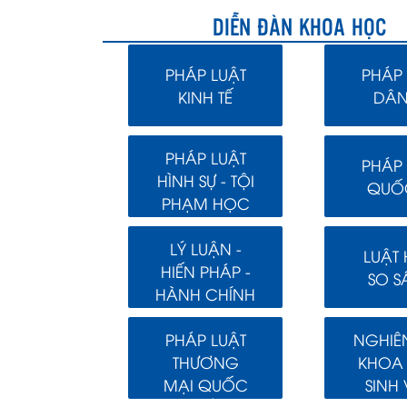
DIỄN ĐÀN KHOA HỌC
PHÁP LUẬT
PHÁP 
KINH TẾ
DÂN
PHÁP LUẬT
PHÁP 
HÌNH SỰ - TỘI
QUỐC
PHẠM HỌC
LÝ LUẬN -
LUẬT
HIẾN PHÁP -
SO S
HÀNH CHÍNH
PHÁP LUẬT
NGHIÊ
THƯƠNG
KHOA
MẠI QUỐC
SINH 