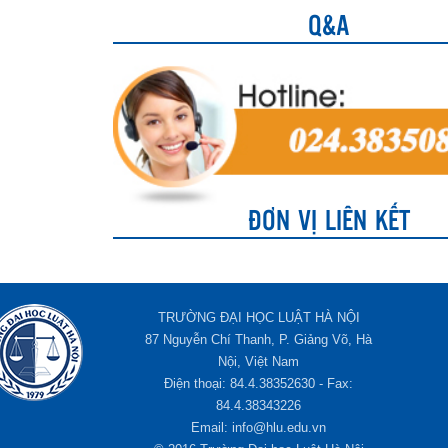
TẾ
Q&A
ĐƠN VỊ LIÊN KẾT
TRƯỜNG ĐẠI HỌC LUẬT HÀ NỘI
87 Nguyễn Chí Thanh, P. Giảng Võ, Hà
Nội, Việt Nam
Điện thoại: 84.4.38352630 - Fax:
84.4.38343226
Email: info@hlu.edu.vn