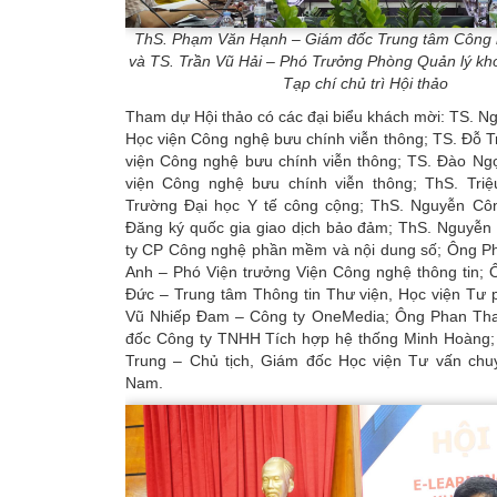
ThS. Phạm Văn Hạnh – Giám đốc Trung tâm Công n
và TS. Trần Vũ Hải – Phó Trưởng Phòng Quản lý kho
Tạp chí chủ trì Hội thảo
Tham dự Hội thảo có các đại biểu khách mời: TS. 
Học viện Công nghệ bưu chính viễn thông; TS. Đỗ 
viện Công nghệ bưu chính viễn thông; TS. Đào Ng
viện Công nghệ bưu chính viễn thông; ThS. Tri
Trường Đại học Y tế công cộng; ThS. Nguyễn C
Đăng ký quốc gia giao dịch bảo đảm; ThS. Nguyễn 
ty CP Công nghệ phần mềm và nội dung số; Ông 
Anh – Phó Viện trưởng Viện Công nghệ thông tin;
Đức – Trung tâm Thông tin Thư viện, Học viện Tư 
Vũ Nhiếp Đam – Công ty OneMedia; Ông Phan Th
đốc Công ty TNHH Tích hợp hệ thống Minh Hoàng
Trung – Chủ tịch, Giám đốc Học viện Tư vấn chuy
Nam.