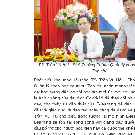
TS. Trần Vũ Hải - Phó Trưởng Phòng Quản lý khoa 
Tạp chí
Phát biểu khai mạc Hội thảo, TS. Trần Vũ Hải – P
Quản lý khoa học và trị sự Tạp chí nhấn mạnh việ
đại học mang đến cơ hội học tập mọi lúc mọi nơi, s
là ảnh hưởng của đại dịch Covid-19 đã thay đổi ph
dạy, cho thấy sự cần thiết của E-learning để đáp
cầu về giáo dục và đào tạo ngày càng đa dạng và 
Trần Vũ Hải cho biết, trong tương lai mô hình E-le
Learning sẽ tồn tại song song với giảng dạy truy
cầu bổ trợ cho người học hiện nay đã được thể chế
tư số 08/2021/TT-BGDĐT của Bộ Giáo dục và