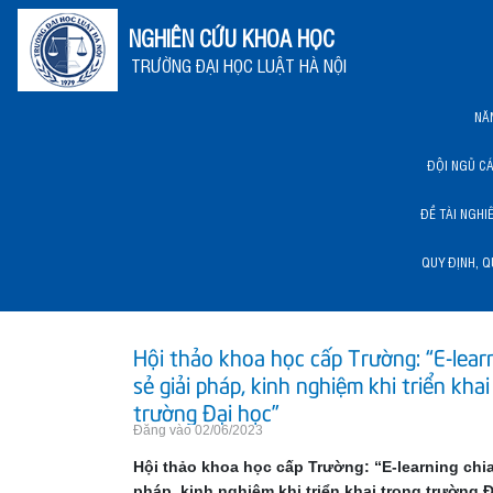
NGHIÊN CỨU KHOA HỌC
TRƯỜNG ĐẠI HỌC LUẬT HÀ NỘI
NĂ
ĐỘI NGŨ C
ĐỀ TÀI NGHI
QUY ĐỊNH, Q
NĂNG LỰC KHCN HLU
Hội thảo khoa học cấp Trường: “E-lear
sẻ giải pháp, kinh nghiệm khi triển khai
trường Đại học”
Đăng vào 02/06/2023
Hội thảo khoa học cấp Trường: “E-learning chia
pháp, kinh nghiệm khi triển khai trong trường 