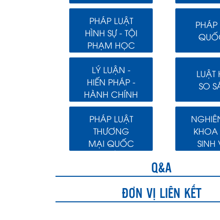
PHÁP LUẬT
PHÁP 
HÌNH SỰ - TỘI
QUỐC
PHẠM HỌC
LÝ LUẬN -
LUẬT
HIẾN PHÁP -
SO S
HÀNH CHÍNH
PHÁP LUẬT
NGHIÊ
THƯƠNG
KHOA
MẠI QUỐC
SINH 
TẾ
Q&A
ĐƠN VỊ LIÊN KẾT