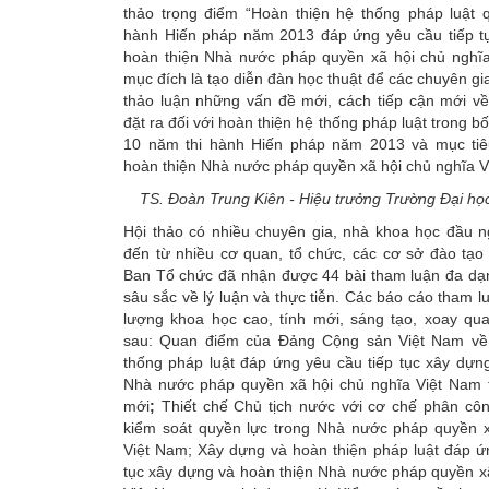
thảo trọng điểm “Hoàn thiện hệ thống pháp luật 
hành Hiến pháp năm 2013 đáp ứng yêu cầu tiếp t
hoàn thiện Nhà nước pháp quyền xã hội chủ nghĩa
mục đích là tạo diễn đàn học thuật để các chuyên gi
thảo luận những vấn đề mới, cách tiếp cận mới v
đặt ra đối với hoàn thiện hệ thống pháp luật trong b
10 năm thi hành Hiến pháp năm 2013 và mục ti
hoàn thiện Nhà nước pháp quyền xã hội chủ nghĩa V
TS. Đoàn Trung Kiên - Hiệu trưởng Trường Đại họ
Hội thảo có nhiều chuyên gia, nhà khoa học đầu n
đến từ nhiều cơ quan, tổ chức, các cơ sở đào tạo
Ban Tổ chức đã nhận được 44 bài tham luận đa dạn
sâu sắc về lý luận và thực tiễn. Các báo cáo tham 
lượng khoa học cao, tính mới, sáng tạo, xoay qu
sau: Quan điểm của Đảng Cộng sản Việt Nam về
thống pháp luật đáp ứng yêu cầu tiếp tục xây dựn
Nhà nước pháp quyền xã hội chủ nghĩa Việt Nam t
mới
;
Thiết chế Chủ tịch nước với cơ chế phân côn
kiểm soát quyền lực trong Nhà nước pháp quyền x
Việt Nam; Xây dựng và hoàn thiện pháp luật đáp ứ
tục xây dựng và hoàn thiện Nhà nước pháp quyền x