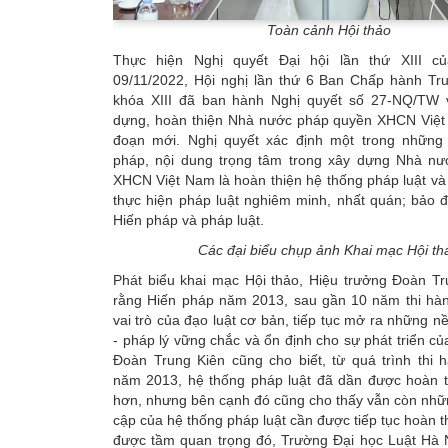
Toàn cảnh Hội thảo
Thực hiện Nghị quyết Đại hội lần thứ XIII c
09/11/2022, Hội nghị lần thứ 6 Ban Chấp hành T
khóa XIII đã ban hành Nghị quyết số 27-NQ/TW v
dựng, hoàn thiện Nhà nước pháp quyền XHCN Việt 
đoạn mới. Nghị quyết xác định một trong những 
pháp, nội dung trọng tâm trong xây dựng Nhà n
XHCN Việt Nam là hoàn thiện hệ thống pháp luật và
thực hiện pháp luật nghiêm minh, nhất quán; bảo 
Hiến pháp và pháp luật.
Các đại biểu chụp ảnh Khai mạc Hội th
Phát biểu khai mạc Hội thảo, Hiệu trưởng Đoàn Tr
rằng Hiến pháp năm 2013, sau gần 10 năm thi hàn
vai trò của đạo luật cơ bản, tiếp tục mở ra những nề
- pháp lý vững chắc và ổn định cho sự phát triển củ
Đoàn Trung Kiên cũng cho biết, từ quá trình thi 
năm 2013, hệ thống pháp luật đã dần được hoàn t
hơn, nhưng bên cạnh đó cũng cho thấy vẫn còn nhữ
cập của hệ thống pháp luật cần được tiếp tục hoàn t
được tầm quan trọng đó, Trường Đại học Luật Hà N