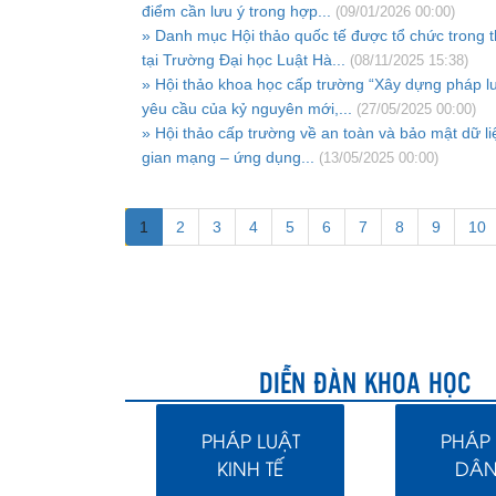
điểm cần lưu ý trong hợp...
(09/01/2026 00:00)
» Danh mục Hội thảo quốc tế được tổ chức trong 
tại Trường Đại học Luật Hà...
(08/11/2025 15:38)
» Hội thảo khoa học cấp trường “Xây dựng pháp l
yêu cầu của kỷ nguyên mới,...
(27/05/2025 00:00)
» Hội thảo cấp trường về an toàn và bảo mật dữ li
gian mạng – ứng dụng...
(13/05/2025 00:00)
1
2
3
4
5
6
7
8
9
10
DIỄN ĐÀN KHOA HỌC
PHÁP LUẬT
PHÁP 
KINH TẾ
DÂN