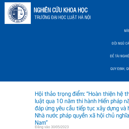
NGHIÊN CỨU KHOA HỌC
TRƯỜNG ĐẠI HỌC LUẬT HÀ NỘI
NĂ
ĐỘI NGŨ C
ĐỀ TÀI NGHI
QUY ĐỊNH, Q
NĂNG LỰC KHCN HLU
Hội thảo trọng điểm: “Hoàn thiện hệ 
luật qua 10 năm thi hành Hiến pháp 
đáp ứng yêu cầu tiếp tục xây dựng và 
Nhà nước pháp quyền xã hội chủ nghĩa
Nam”
Đăng vào 30/05/2023