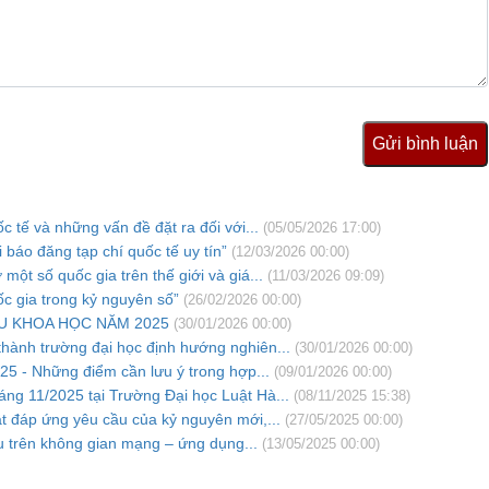
Gửi bình luận
c tế và những vấn đề đặt ra đối với...
(05/05/2026 17:00)
 báo đăng tạp chí quốc tế uy tín”
(12/03/2026 00:00)
một số quốc gia trên thế giới và giá...
(11/03/2026 09:09)
c gia trong kỷ nguyên số”
(26/02/2026 00:00)
U KHOA HỌC NĂM 2025
(30/01/2026 00:00)
hành trường đại học định hướng nghiên...
(30/01/2026 00:00)
25 - Những điểm cần lưu ý trong hợp...
(09/01/2026 00:00)
áng 11/2025 tại Trường Đại học Luật Hà...
(08/11/2025 15:38)
t đáp ứng yêu cầu của kỷ nguyên mới,...
(27/05/2025 00:00)
u trên không gian mạng – ứng dụng...
(13/05/2025 00:00)