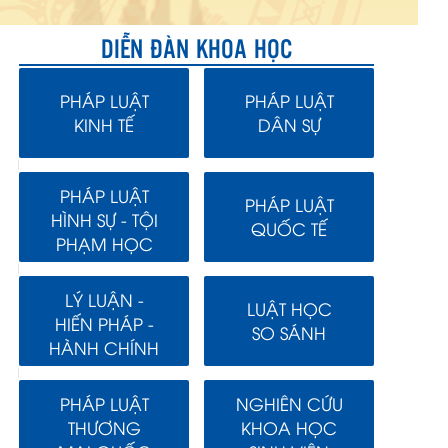
DIỄN ĐÀN KHOA HỌC
PHÁP LUẬT
PHÁP LUẬT
KINH TẾ
DÂN SỰ
PHÁP LUẬT
PHÁP LUẬT
HÌNH SỰ - TỘI
QUỐC TẾ
PHẠM HỌC
LÝ LUẬN -
LUẬT HỌC
HIẾN PHÁP -
SO SÁNH
HÀNH CHÍNH
PHÁP LUẬT
NGHIÊN CỨU
THƯƠNG
KHOA HỌC