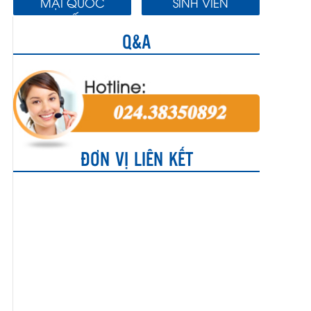
MẠI QUỐC
SINH VIÊN
TẾ
Q&A
ĐƠN VỊ LIÊN KẾT