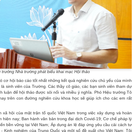
trưởng Nhà trường phát biểu khai mạc Hội thảo
 cơ hội báo cáo tốt nhất những kết quả nghiên cứu chủ yếu của mình
 là sinh viên của Trường. Các thầy cô giáo, các bạn sinh viên tham dự
h luận để hội thảo được sôi nổi và nhiều ý nghĩa. Phó Hiệu trưởng Tô
ay trên con đường nghiên cứu khoa học sẽ giúp ích cho các em rất
n xã hội của mặt trận tổ quốc Việt Nam trong việc xây dựng và hoàn
 hiện nay; Ban hành văn bản trong đại dịch Covid-19; Cơ chế pháp lý
riển bền vững tại Việt Nam; Áp dụng án lệ đáp ứng yêu cầu cải cách tư
- Kinh nghiệm của Trung Quốc và một số đề xuất cho Việt Nam; Tội