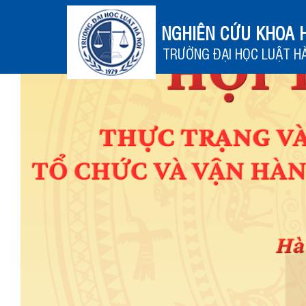
NGHIÊN CỨU KHOA 
TRƯỜNG ĐẠI HỌC LUẬT HÀ