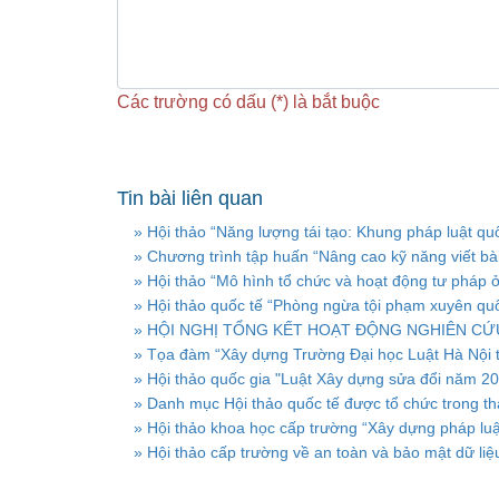
Các trường có dấu (*) là bắt buộc
Tin bài liên quan
» Hội thảo “Năng lượng tái tạo: Khung pháp luật quố
» Chương trình tập huấn “Nâng cao kỹ năng viết bài
» Hội thảo “Mô hình tổ chức và hoạt động tư pháp ở 
» Hội thảo quốc tế “Phòng ngừa tội phạm xuyên quố
» HỘI NGHỊ TỔNG KẾT HOẠT ĐỘNG NGHIÊN CỨ
» Tọa đàm “Xây dựng Trường Đại học Luật Hà Nội t
» Hội thảo quốc gia "Luật Xây dựng sửa đổi năm 20
» Danh mục Hội thảo quốc tế được tổ chức trong th
» Hội thảo khoa học cấp trường “Xây dựng pháp luậ
» Hội thảo cấp trường về an toàn và bảo mật dữ liệ