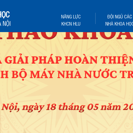
HỌC
NĂNG LỰC
ĐỘI NGŨ CÁC
 NỘI
KHCN HLU
NHÀ KHOA HỌ