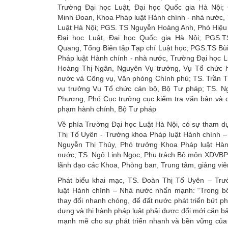
Trường Đại học Luật, Đại học Quốc gia Hà Nội
Minh Đoan, Khoa Pháp luật Hành chính - nhà nước,
Luật Hà Nội; PGS. TS Nguyễn Hoàng Anh, Phó Hiệu
Đại học Luật, Đại học Quốc gia Hà Nội; PGS.
Quang, Tổng Biên tập Tạp chí Luật học; PGS.TS Bù
Pháp luật Hành chính - nhà nước, Trường Đại học L
Hoàng Thị Ngân, Nguyên Vụ trưởng, Vụ Tổ chức 
nước và Công vụ, Văn phòng Chính phủ; TS. Trần 
vụ trưởng Vụ Tổ chức cán bộ, Bộ Tư pháp; TS. N
Phương, Phó Cục trưởng cục kiểm tra văn bản và qu
phạm hành chính, Bộ Tư pháp
Về phía Trường Đại học Luật Hà Nội, có sự tham d
Thị Tố Uyên - Trưởng khoa Pháp luật Hành chính –
Nguyễn Thị Thủy, Phó trưởng Khoa Pháp luật Hà
nước; TS. Ngô Linh Ngọc, Phụ trách Bộ môn XDVBPL
lãnh đạo các Khoa, Phòng ban, Trung tâm, giảng vi
Phát biểu khai mạc, TS. Đoàn Thị Tố Uyên – Tr
luật Hành chính – Nhà nước nhấn mạnh: “Trong bối
thay đổi nhanh chóng, để đất nước phát triển bứt ph
dựng và thi hành pháp luật phải được đổi mới căn bả
mạnh mẽ cho sự phát triển nhanh và bền vững của 