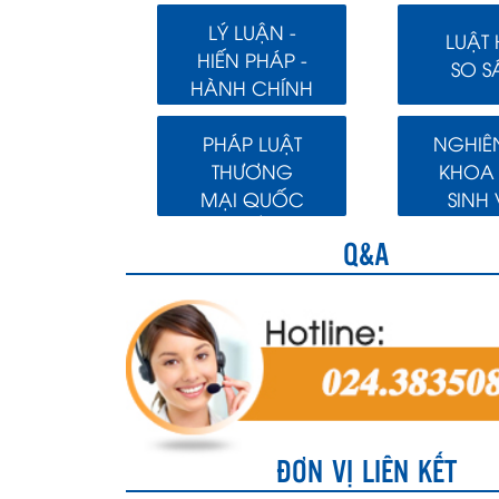
LÝ LUẬN -
LUẬT
HIẾN PHÁP -
SO S
HÀNH CHÍNH
PHÁP LUẬT
NGHIÊ
THƯƠNG
KHOA
MẠI QUỐC
SINH 
TẾ
Q&A
ĐƠN VỊ LIÊN KẾT