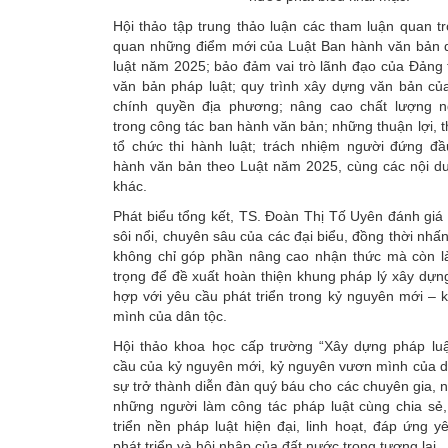
Hội thảo tập trung thảo luận các tham luận quan t
quan những điểm mới của Luật Ban hành văn bản
luật năm 2025; bảo đảm vai trò lãnh đạo của Đảng
văn bản pháp luật; quy trình xây dựng văn bản củ
chính quyền địa phương; nâng cao chất lượng 
trong công tác ban hành văn bản; những thuận lợi, t
tổ chức thi hành luật; trách nhiệm người đứng đ
hành văn bản theo Luật năm 2025, cùng các nội d
khác.
Phát biểu tổng kết, TS. Đoàn Thị Tố Uyên đánh giá 
sôi nổi, chuyên sâu của các đại biểu, đồng thời nhấ
không chỉ góp phần nâng cao nhận thức mà còn l
trọng để đề xuất hoàn thiện khung pháp lý xây dựn
hợp với yêu cầu phát triển trong kỷ nguyên mới –
mình của dân tộc.
Hội thảo khoa học cấp trường “Xây dựng pháp lu
cầu của kỷ nguyên mới, kỷ nguyên vươn mình của d
sự trở thành diễn đàn quý báu cho các chuyên gia, 
những người làm công tác pháp luật cùng chia sẻ,
triển nền pháp luật hiện đại, linh hoạt, đáp ứng y
phát triển và hội nhập của đất nước trong tương lai.