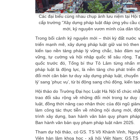
Các đại biểu cùng nhau chụp ảnh lưu niệm tại Hội
cấp trường “Xây dựng pháp luật đáp ứng yêu cầu 
mới, kỷ nguyên vươn mình của dân tộc
Trong bối cảnh kỷ nguyên mới – thời kỳ đất nước 
triển mạnh mẽ, xây dựng pháp luật giữ vai trò then 
kiến tạo nền tảng pháp lý vững chắc, bảo đảm sự 
vững, tự cường và hội nhập quốc tế sâu rộng. Tại
quốc trước đó, Tổng bí thư Tô Lâm từng nhấn 
pháp luật là động lực, là nền tảng cho phát triển
đổi mới căn bản tư duy xây dựng pháp luật, chuyển 
lý’ sang ‘phục vụ’, từ bị động sang chủ động, kiến tạo
Hội thảo do Trường Đại học Luật Hà Nội tổ chức nh
trao đổi sâu rộng về những đổi mới trong tư duy
luật, đồng thời nâng cao nhận thức của đội ngũ giản
làm công tác thực tiễn về những nội dung mới, độ
trình xây dựng, ban hành văn bản quy phạm pháp 
Ban hành văn bản quy phạm pháp luật năm 2025.
Tham dự hội thảo, có GS. TS Võ Khánh Vinh, Nguyê
Viện hàn lâm khoa học - xã hội Việt Nam; GS.TS