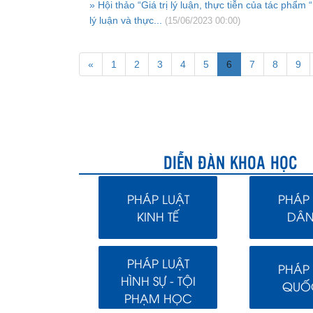
» Hội thảo “Giá trị lý luận, thực tiễn của tác phẩm
lý luận và thực...
(15/06/2023 00:00)
«
1
2
3
4
5
6
7
8
9
DIỄN ĐÀN KHOA HỌC
PHÁP LUẬT
PHÁP 
KINH TẾ
DÂN
PHÁP LUẬT
PHÁP 
HÌNH SỰ - TỘI
QUỐC
PHẠM HỌC