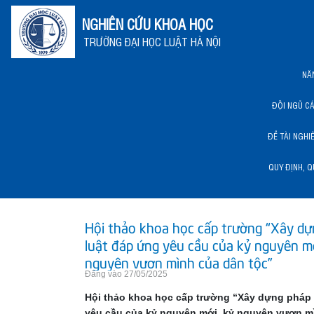
NGHIÊN CỨU KHOA HỌC
TRƯỜNG ĐẠI HỌC LUẬT HÀ NỘI
NĂ
ĐỘI NGŨ C
ĐỀ TÀI NGHI
QUY ĐỊNH, Q
NĂNG LỰC KHCN HLU
Hội thảo khoa học cấp trường “Xây d
luật đáp ứng yêu cầu của kỷ nguyên mớ
nguyên vươn mình của dân tộc”
Đăng vào 27/05/2025
Hội thảo khoa học cấp trường “Xây dựng pháp 
yêu cầu của kỷ nguyên mới, kỷ nguyên vươn m