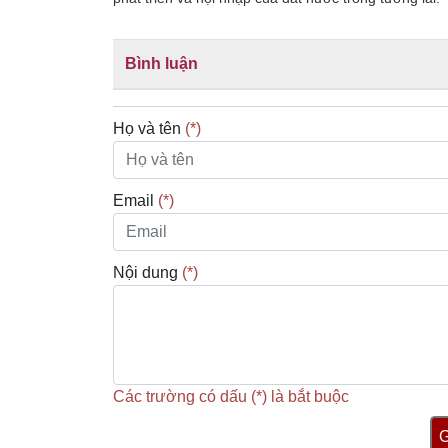
Bình luận
Họ và tên
(*)
Email
(*)
Nội dung
(*)
Các trường có dấu (*) là bắt buộc
G