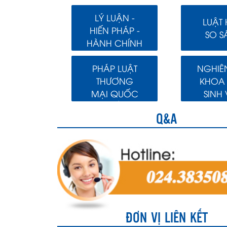
LÝ LUẬN -
LUẬT
HIẾN PHÁP -
SO S
HÀNH CHÍNH
PHÁP LUẬT
NGHIÊ
THƯƠNG
KHOA
MẠI QUỐC
SINH 
TẾ
Q&A
ĐƠN VỊ LIÊN KẾT