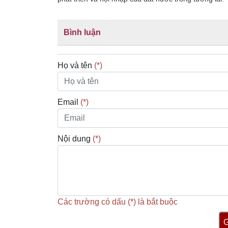
Bình luận
Họ và tên
(*)
Email
(*)
Nội dung
(*)
Các trường có dấu (*) là bắt buộc
G