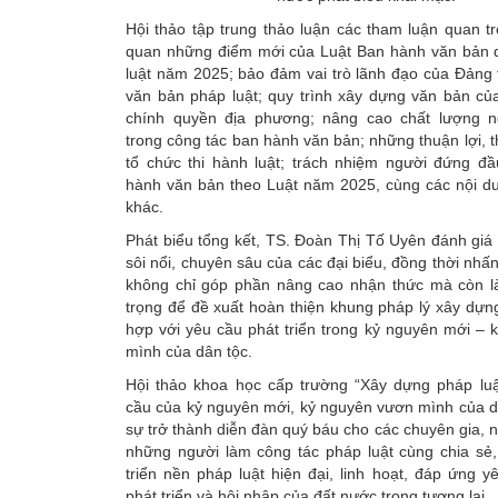
Hội thảo tập trung thảo luận các tham luận quan t
quan những điểm mới của Luật Ban hành văn bản
luật năm 2025; bảo đảm vai trò lãnh đạo của Đảng
văn bản pháp luật; quy trình xây dựng văn bản củ
chính quyền địa phương; nâng cao chất lượng 
trong công tác ban hành văn bản; những thuận lợi, t
tổ chức thi hành luật; trách nhiệm người đứng đ
hành văn bản theo Luật năm 2025, cùng các nội d
khác.
Phát biểu tổng kết, TS. Đoàn Thị Tố Uyên đánh giá 
sôi nổi, chuyên sâu của các đại biểu, đồng thời nhấ
không chỉ góp phần nâng cao nhận thức mà còn l
trọng để đề xuất hoàn thiện khung pháp lý xây dựn
hợp với yêu cầu phát triển trong kỷ nguyên mới –
mình của dân tộc.
Hội thảo khoa học cấp trường “Xây dựng pháp lu
cầu của kỷ nguyên mới, kỷ nguyên vươn mình của d
sự trở thành diễn đàn quý báu cho các chuyên gia, 
những người làm công tác pháp luật cùng chia sẻ,
triển nền pháp luật hiện đại, linh hoạt, đáp ứng y
phát triển và hội nhập của đất nước trong tương lai.