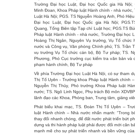
Trường Đại học Luật, Đại học Quốc gia Hà Nội
Minh Đoan, Khoa Pháp luật Hành chính - nhà nước,
Luật Hà Nội; PGS. TS Nguyễn Hoàng Anh, Phó Hiệu
Đại học Luật, Đại học Quốc gia Hà Nội; PGS.
Quang, Tổng Biên tập Tạp chí Luật học; PGS.TS Bù
Pháp luật Hành chính - nhà nước, Trường Đại học L
Hoàng Thị Ngân, Nguyên Vụ trưởng, Vụ Tổ chức 
nước và Công vụ, Văn phòng Chính phủ; TS. Trần 
vụ trưởng Vụ Tổ chức cán bộ, Bộ Tư pháp; TS. N
Phương, Phó Cục trưởng cục kiểm tra văn bản và qu
phạm hành chính, Bộ Tư pháp
Về phía Trường Đại học Luật Hà Nội, có sự tham d
Thị Tố Uyên - Trưởng khoa Pháp luật Hành chính –
Nguyễn Thị Thủy, Phó trưởng Khoa Pháp luật Hà
nước; TS. Ngô Linh Ngọc, Phụ trách Bộ môn XDVBPL
lãnh đạo các Khoa, Phòng ban, Trung tâm, giảng vi
Phát biểu khai mạc, TS. Đoàn Thị Tố Uyên – Tr
luật Hành chính – Nhà nước nhấn mạnh: “Trong bối
thay đổi nhanh chóng, để đất nước phát triển bứt ph
dựng và thi hành pháp luật phải được đổi mới căn bả
mạnh mẽ cho sự phát triển nhanh và bền vững của 