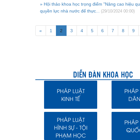
» Hội thảo khoa học trọng điểm "Nâng cao hiệu qu
quyền lực nhà nước để thực...
(29/10/2024 00:00)
«
1
2
3
4
5
6
7
8
9
DIỄN ĐÀN KHOA HỌC
PHÁP LUẬT
PHÁP 
KINH TẾ
DÂN
PHÁP LUẬT
PHÁP 
HÌNH SỰ - TỘI
QUỐC
PHẠM HỌC