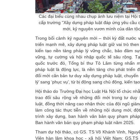
Các đại biểu cùng nhau chụp ảnh lưu niệm tại Hội
cấp trường “Xây dựng pháp luật đáp ứng yêu cầu 
mới, kỷ nguyên vươn mình của dân tộc
Trong bối cảnh kỷ nguyên mới – thời kỳ đất nước 
triển mạnh mẽ, xây dựng pháp luật giữ vai trò then 
kiến tạo nền tảng pháp lý vững chắc, bảo đảm sự 
vững, tự cường và hội nhập quốc tế sâu rộng. Tại
quốc trước đó, Tổng bí thư Tô Lâm từng nhấn 
pháp luật là động lực, là nền tảng cho phát triển
đổi mới căn bản tư duy xây dựng pháp luật, chuyển 
lý’ sang ‘phục vụ’, từ bị động sang chủ động, kiến tạo
Hội thảo do Trường Đại học Luật Hà Nội tổ chức nh
trao đổi sâu rộng về những đổi mới trong tư duy
luật, đồng thời nâng cao nhận thức của đội ngũ giản
làm công tác thực tiễn về những nội dung mới, độ
trình xây dựng, ban hành văn bản quy phạm pháp 
Ban hành văn bản quy phạm pháp luật năm 2025.
Tham dự hội thảo, có GS. TS Võ Khánh Vinh, Nguyê
Viện hàn lâm khoa học - xã hội Việt Nam; GS.TS