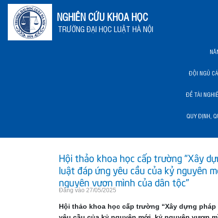
NGHIÊN CỨU KHOA HỌC
TRƯỜNG ĐẠI HỌC LUẬT HÀ NỘI
NĂ
ĐỘI NGŨ C
ĐỀ TÀI NGHI
QUY ĐỊNH, Q
NĂNG LỰC KHCN HLU
Hội thảo khoa học cấp trường “Xây d
luật đáp ứng yêu cầu của kỷ nguyên mớ
nguyên vươn mình của dân tộc”
Đăng vào 27/05/2025
Hội thảo khoa học cấp trường “Xây dựng pháp 
yêu cầu của kỷ nguyên mới, kỷ nguyên vươn m