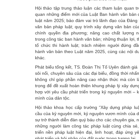
Hội thảo tập trung thảo luận các tham luận quan t
quan những điểm mới của Luật Ban hành văn bản
luật năm 2025; bảo đảm vai trò lãnh đạo của Đảng
văn bản pháp luật; quy trình xây dựng văn bản củ
chính quyền địa phương; nâng cao chất lượng 
trong công tác ban hành văn bản; những thuận lợi, t
tổ chức thi hành luật; trách nhiệm người đứng đ
hành văn bản theo Luật năm 2025, cùng các nội d
khác.
Phát biểu tổng kết, TS. Đoàn Thị Tố Uyên đánh giá 
sôi nổi, chuyên sâu của các đại biểu, đồng thời nhấ
không chỉ góp phần nâng cao nhận thức mà còn l
trọng để đề xuất hoàn thiện khung pháp lý xây dựn
hợp với yêu cầu phát triển trong kỷ nguyên mới –
mình của dân tộc.
Hội thảo khoa học cấp trường “Xây dựng pháp lu
cầu của kỷ nguyên mới, kỷ nguyên vươn mình của d
sự trở thành diễn đàn quý báu cho các chuyên gia, 
những người làm công tác pháp luật cùng chia sẻ,
triển nền pháp luật hiện đại, linh hoạt, đáp ứng y
phát triển và hội nhập của đất nước trong tương lai.