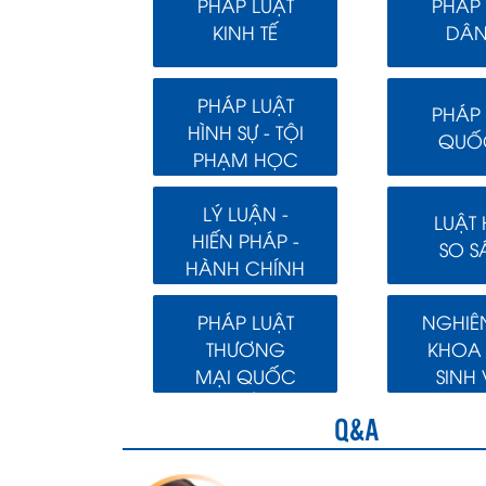
PHÁP LUẬT
PHÁP 
KINH TẾ
DÂN
PHÁP LUẬT
PHÁP 
HÌNH SỰ - TỘI
QUỐC
PHẠM HỌC
LÝ LUẬN -
LUẬT
HIẾN PHÁP -
SO S
HÀNH CHÍNH
PHÁP LUẬT
NGHIÊ
THƯƠNG
KHOA
MẠI QUỐC
SINH 
TẾ
Q&A