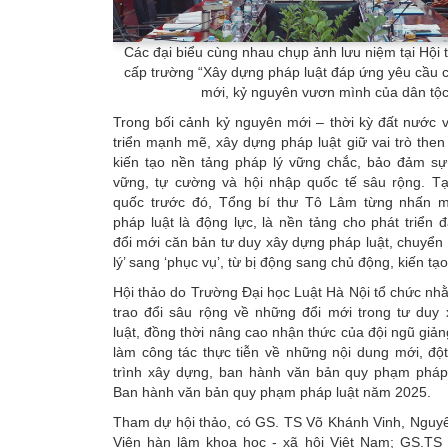
Các đại biểu cùng nhau chụp ảnh lưu niệm tại Hội
cấp trường “Xây dựng pháp luật đáp ứng yêu cầu 
mới, kỷ nguyên vươn mình của dân tộc
Trong bối cảnh kỷ nguyên mới – thời kỳ đất nước 
triển mạnh mẽ, xây dựng pháp luật giữ vai trò then 
kiến tạo nền tảng pháp lý vững chắc, bảo đảm sự 
vững, tự cường và hội nhập quốc tế sâu rộng. Tại
quốc trước đó, Tổng bí thư Tô Lâm từng nhấn 
pháp luật là động lực, là nền tảng cho phát triển
đổi mới căn bản tư duy xây dựng pháp luật, chuyển 
lý’ sang ‘phục vụ’, từ bị động sang chủ động, kiến tạo
Hội thảo do Trường Đại học Luật Hà Nội tổ chức nh
trao đổi sâu rộng về những đổi mới trong tư duy
luật, đồng thời nâng cao nhận thức của đội ngũ giản
làm công tác thực tiễn về những nội dung mới, độ
trình xây dựng, ban hành văn bản quy phạm pháp 
Ban hành văn bản quy phạm pháp luật năm 2025.
Tham dự hội thảo, có GS. TS Võ Khánh Vinh, Nguyê
Viện hàn lâm khoa học - xã hội Việt Nam; GS.TS