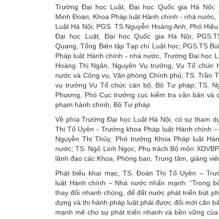
Trường Đại học Luật, Đại học Quốc gia Hà Nội
Minh Đoan, Khoa Pháp luật Hành chính - nhà nước,
Luật Hà Nội; PGS. TS Nguyễn Hoàng Anh, Phó Hiệu
Đại học Luật, Đại học Quốc gia Hà Nội; PGS.
Quang, Tổng Biên tập Tạp chí Luật học; PGS.TS Bù
Pháp luật Hành chính - nhà nước, Trường Đại học L
Hoàng Thị Ngân, Nguyên Vụ trưởng, Vụ Tổ chức 
nước và Công vụ, Văn phòng Chính phủ; TS. Trần 
vụ trưởng Vụ Tổ chức cán bộ, Bộ Tư pháp; TS. N
Phương, Phó Cục trưởng cục kiểm tra văn bản và qu
phạm hành chính, Bộ Tư pháp
Về phía Trường Đại học Luật Hà Nội, có sự tham d
Thị Tố Uyên - Trưởng khoa Pháp luật Hành chính –
Nguyễn Thị Thủy, Phó trưởng Khoa Pháp luật Hà
nước; TS. Ngô Linh Ngọc, Phụ trách Bộ môn XDVBPL
lãnh đạo các Khoa, Phòng ban, Trung tâm, giảng vi
Phát biểu khai mạc, TS. Đoàn Thị Tố Uyên – Tr
luật Hành chính – Nhà nước nhấn mạnh: “Trong bối
thay đổi nhanh chóng, để đất nước phát triển bứt ph
dựng và thi hành pháp luật phải được đổi mới căn bả
mạnh mẽ cho sự phát triển nhanh và bền vững của 