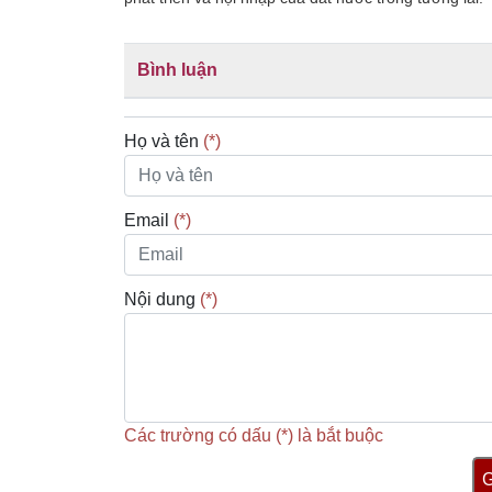
Bình luận
Họ và tên
(*)
Email
(*)
Nội dung
(*)
Các trường có dấu (*) là bắt buộc
G