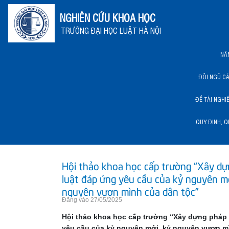
NGHIÊN CỨU KHOA HỌC
TRƯỜNG ĐẠI HỌC LUẬT HÀ NỘI
NĂ
ĐỘI NGŨ C
ĐỀ TÀI NGHI
QUY ĐỊNH, Q
NĂNG LỰC KHCN HLU
Hội thảo khoa học cấp trường “Xây d
luật đáp ứng yêu cầu của kỷ nguyên mớ
nguyên vươn mình của dân tộc”
Đăng vào 27/05/2025
Hội thảo khoa học cấp trường “Xây dựng pháp 
yêu cầu của kỷ nguyên mới, kỷ nguyên vươn m