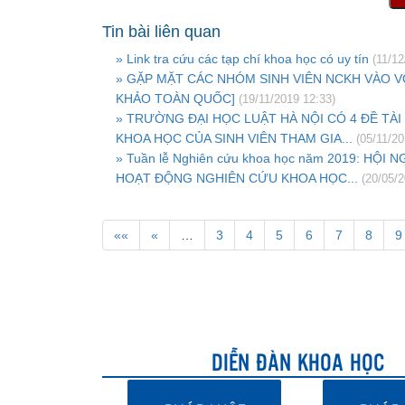
Tin bài liên quan
» Link tra cứu các tạp chí khoa học có uy tín
(11/12
» GẶP MẶT CÁC NHÓM SINH VIÊN NCKH VÀO 
KHẢO TOÀN QUỐC]
(19/11/2019 12:33)
» TRƯỜNG ĐẠI HỌC LUẬT HÀ NỘI CÓ 4 ĐỀ TÀ
KHOA HỌC CỦA SINH VIÊN THAM GIA...
(05/11/20
» Tuần lễ Nghiên cứu khoa học năm 2019: HỘI 
HOẠT ĐỘNG NGHIÊN CỨU KHOA HỌC...
(20/05/2
««
«
…
3
4
5
6
7
8
9
DIỄN ĐÀN KHOA HỌC