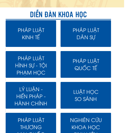
DIỄN ĐÀN KHOA HỌC
PHÁP LUẬT
PHÁP LUẬT
KINH TẾ
DÂN SỰ
PHÁP LUẬT
PHÁP LUẬT
HÌNH SỰ - TỘI
QUỐC TẾ
PHẠM HỌC
LÝ LUẬN -
LUẬT HỌC
HIẾN PHÁP -
SO SÁNH
HÀNH CHÍNH
PHÁP LUẬT
NGHIÊN CỨU
THƯƠNG
KHOA HỌC