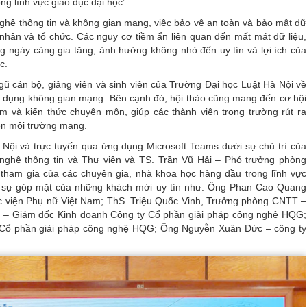
ng lĩnh vực giáo dục đại học”.
ghệ thông tin và không gian mạng, việc bảo vệ an toàn và bảo mật dữ
á nhân và tổ chức. Các nguy cơ tiềm ẩn liên quan đến mất mát dữ liệu,
 ngày càng gia tăng, ảnh hưởng không nhỏ đến uy tín và lợi ích của
c.
ũ cán bộ, giảng viên và sinh viên của Trường Đại học Luật Hà Nội về
sử dụng không gian mạng. Bên cạnh đó, hội thảo cũng mang đến cơ hội
m và kiến thức chuyên môn, giúp các thành viên trong trường rút ra
rên môi trường mạng.
à Nội và trực tuyến qua ứng dụng Microsoft Teams dưới sự chủ trì của
hệ thông tin và Thư viện và TS. Trần Vũ Hải – Phó trưởng phòng
tham gia của các chuyên gia, nhà khoa học hàng đầu trong lĩnh vực
có sự góp mặt của những khách mời uy tín như: Ông Phan Cao Quang
ọc viện Phụ nữ Việt Nam; ThS. Triệu Quốc Vinh, Trưởng phòng CNTT –
g – Giám đốc Kinh doanh Công ty Cổ phần giải pháp công nghệ HQG;
 Cổ phần giải pháp công nghệ HQG; Ông Nguyễn Xuân Đức – công ty