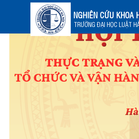
NGHIÊN CỨU KHOA 
TRƯỜNG ĐẠI HỌC LUẬT HÀ