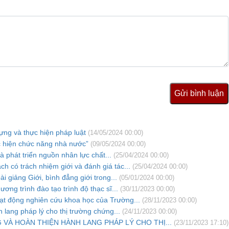
Gửi bình luận
dựng và thực hiện pháp luật
(14/05/2024 00:00)
ực hiện chức năng nhà nước”
(09/05/2024 00:00)
à phát triển nguồn nhân lực chất...
(25/04/2024 00:00)
h có trách nhiệm giới và đánh giá tác...
(25/04/2024 00:00)
 giảng Giới, bình đẳng giới trong...
(05/01/2024 00:00)
ng trình đào tạo trình độ thạc sĩ...
(30/11/2023 00:00)
ạt động nghiên cứu khoa học của Trường...
(28/11/2023 00:00)
 lang pháp lý cho thị trường chứng...
(24/11/2023 00:00)
 VÀ HOÀN THIỆN HÀNH LANG PHÁP LÝ CHO THỊ...
(23/11/2023 17:10)