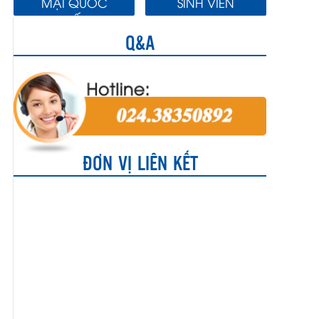
MẠI QUỐC
SINH VIÊN
TẾ
Q&A
ĐƠN VỊ LIÊN KẾT