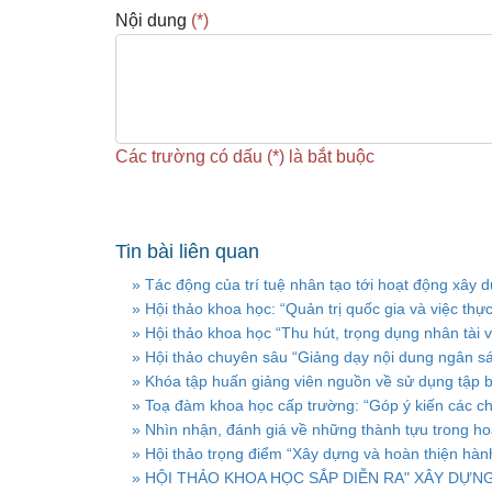
Nội dung
(*)
Các trường có dấu (*) là bắt buộc
Tin bài liên quan
» Tác động của trí tuệ nhân tạo tới hoạt động xây 
» Hội thảo khoa học: “Quản trị quốc gia và việc th
» Hội thảo khoa học “Thu hút, trọng dụng nhân tài v
» Hội thảo chuyên sâu “Giảng dạy nội dung ngân sác
» Khóa tập huấn giảng viên nguồn về sử dụng tập bài
» Toạ đàm khoa học cấp trường: “Góp ý kiến các chươ
» Nhìn nhận, đánh giá về những thành tựu trong ho
» Hội thảo trọng điểm “Xây dựng và hoàn thiện hành
» HỘI THẢO KHOA HỌC SẮP DIỄN RA" XÂY DỰNG