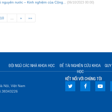
tài nguyên nước – Kinh nghiệm của Cộng...
(06/10/2023 00:00)
10
…
»
»»
ĐỘI NGŨ CÁC NHÀ KHOA HỌC
ĐỀ TÀI NGHIÊN CỨU KHOA
QUY 
HỌC
KẾT NỐI VỚI CHÚNG TÔI
à Nội, Việt Nam
.4.38343226