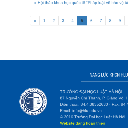
» Hội thảo khoa học quốc tế “Pháp luật về bảo vệ 
«
1
2
3
4
5
6
7
8
9
NĂNG LỰC KHCN HLU
TRƯỜNG ĐẠI HỌC LUẬT HÀ NỘI
87 Nguyễn Chí Thanh, P. Giảng Võ, H
Điện thoại: 84.4.38352630 - Fax: 84
Email: info@hlu.edu.vn
© 2016 Trường Đại học Luật Hà Nội
Website đang hoàn thiện