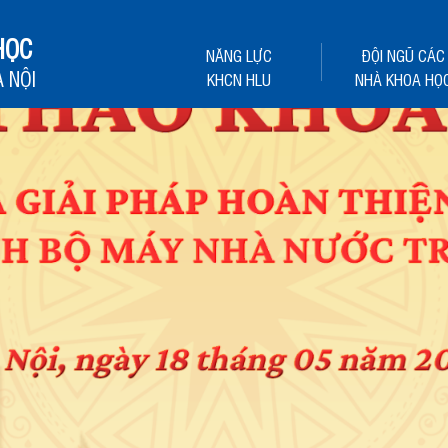
HỌC
NĂNG LỰC
ĐỘI NGŨ CÁC
 NỘI
KHCN HLU
NHÀ KHOA HỌ