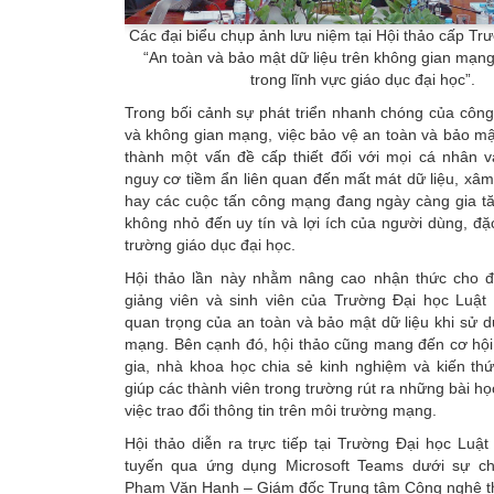
Các đại biểu chụp ảnh lưu niệm tại Hội thảo cấp Tr
“An toàn và bảo mật dữ liệu trên không gian mạn
trong lĩnh vực giáo dục đại học”.
Trong bối cảnh sự phát triển nhanh chóng của công
và không gian mạng, việc bảo vệ an toàn và bảo mật
thành một vấn đề cấp thiết đối với mọi cá nhân v
nguy cơ tiềm ẩn liên quan đến mất mát dữ liệu, xâm
hay các cuộc tấn công mạng đang ngày càng gia t
không nhỏ đến uy tín và lợi ích của người dùng, đặc
trường giáo dục đại học.
Hội thảo lần này nhằm nâng cao nhận thức cho đ
giảng viên và sinh viên của Trường Đại học Luật
quan trọng của an toàn và bảo mật dữ liệu khi sử 
mạng. Bên cạnh đó, hội thảo cũng mang đến cơ hội
gia, nhà khoa học chia sẻ kinh nghiệm và kiến th
giúp các thành viên trong trường rút ra những bài h
việc trao đổi thông tin trên môi trường mạng.
Hội thảo diễn ra trực tiếp tại Trường Đại học Luật
tuyến qua ứng dụng Microsoft Teams dưới sự ch
Phạm Văn Hạnh – Giám đốc Trung tâm Công nghệ th