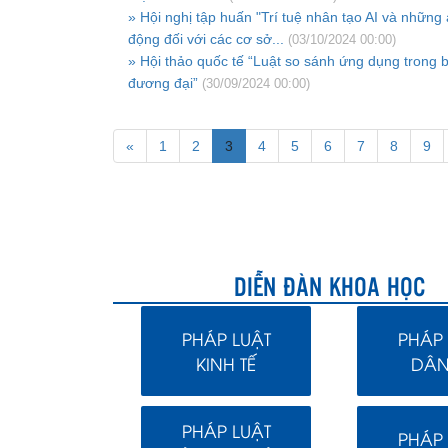
» Hội nghị tập huấn "Trí tuệ nhân tạo AI và những
động đối với các cơ sở...
(03/10/2024 00:00)
» Hội thảo quốc tế “Luật so sánh ứng dụng trong b
đương đại”
(30/09/2024 00:00)
«
1
2
3
4
5
6
7
8
9
DIỄN ĐÀN KHOA HỌC
PHÁP LUẬT
PHÁP 
KINH TẾ
DÂN
PHÁP LUẬT
PHÁP 