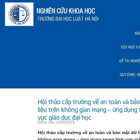
NGHIÊN CỨU KHOA HỌC
TRƯỜNG ĐẠI HỌC LUẬT HÀ NỘI
NĂ
ĐỘI NGŨ C
ĐỀ TÀI NGHI
QUY ĐỊNH, Q
NĂNG LỰC KHCN HLU
Hội thảo cấp trường về an toàn và bả
liệu trên không gian mạng – ứng dụng 
vực giáo dục đại học
Đăng vào 13/05/2025
Hội thảo cấp trường về an toàn và bảo mật dữ l
không gian mạng – ứng dụng trong lĩnh vực gi