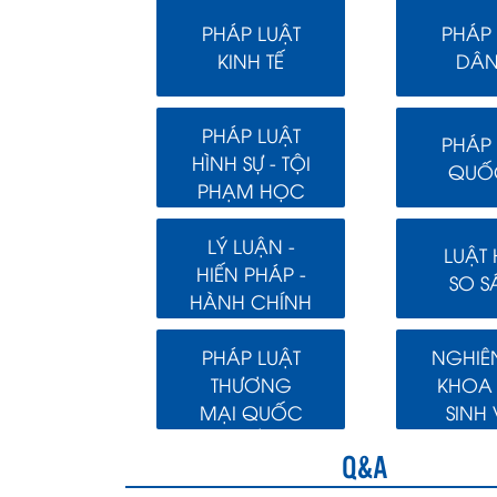
PHÁP LUẬT
PHÁP 
KINH TẾ
DÂN
PHÁP LUẬT
PHÁP 
HÌNH SỰ - TỘI
QUỐC
PHẠM HỌC
LÝ LUẬN -
LUẬT
HIẾN PHÁP -
SO S
HÀNH CHÍNH
PHÁP LUẬT
NGHIÊ
THƯƠNG
KHOA
MẠI QUỐC
SINH 
TẾ
Q&A