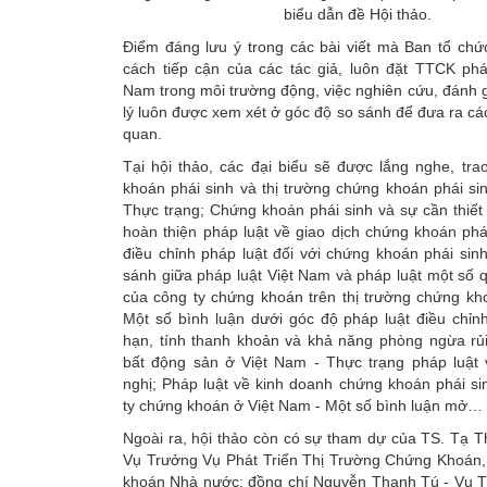
biểu dẫn đề Hội thảo.
Điểm đáng lưu ý trong các bài viết mà Ban tổ chứ
cách tiếp cận của các tác giả, luôn đặt TTCK phá
Nam trong môi trường động, việc nghiên cứu, đánh 
lý luôn được xem xét ở góc độ so sánh để đưa ra cá
quan.
Tại hội thảo, các đại biểu sẽ được lắng nghe, tr
khoán phái sinh và thị trường chứng khoán phái si
Thực trạng; Chứng khoán phái sinh và sự cần thiết
hoàn thiện pháp luật về giao dịch chứng khoán phá
điều chỉnh pháp luật đối với chứng khoán phái sin
sánh giữa pháp luật Việt Nam và pháp luật một số qu
của công ty chứng khoán trên thị trường chứng kh
Một số bình luận dưới góc độ pháp luật điều chỉn
hạn, tính thanh khoản và khả năng phòng ngừa rủi
bất động sản ở Việt Nam - Thực trạng pháp luật 
nghị; Pháp luật về kinh doanh chứng khoán phái si
ty chứng khoán ở Việt Nam - Một số bình luận mở…
Ngoài ra, hội thảo còn có sự tham dự của TS. Tạ T
Vụ Trưởng Vụ Phát Triển Thị Trường Chứng Khoán
khoán Nhà nước; đồng chí Nguyễn Thanh Tú - Vụ 