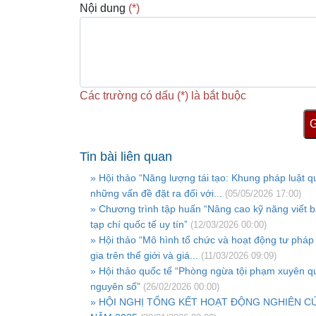
Nội dung
(*)
Các trường có dấu (*) là bắt buộc
G
Tin bài liên quan
» Hội thảo “Năng lượng tái tạo: Khung pháp luật q
những vấn đề đặt ra đối với...
(05/05/2026 17:00)
» Chương trình tập huấn “Nâng cao kỹ năng viết 
tạp chí quốc tế uy tín”
(12/03/2026 00:00)
» Hội thảo “Mô hình tổ chức và hoạt động tư pháp
gia trên thế giới và giá...
(11/03/2026 09:09)
» Hội thảo quốc tế “Phòng ngừa tội phạm xuyên qu
nguyên số”
(26/02/2026 00:00)
» HỘI NGHỊ TỔNG KẾT HOẠT ĐỘNG NGHIÊN C