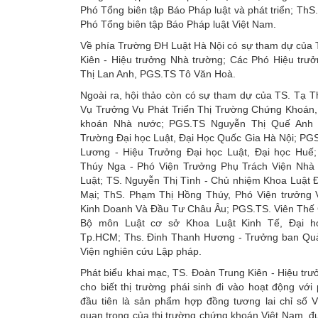
Phó Tổng biên tập Báo Pháp luật và phát triển; ThS
Phó Tổng biên tập Báo Pháp luật Việt Nam.
Về phía Trường ĐH Luật Hà Nội có sự tham dự của
Kiên - Hiệu trưởng Nhà trường; Các Phó Hiệu trư
Thị Lan Anh, PGS.TS Tô Văn Hoà.
Ngoài ra, hội thảo còn có sự tham dự của TS. Tạ T
Vụ Trưởng Vụ Phát Triển Thị Trường Chứng Khoán
khoán Nhà nước; PGS.TS Nguyễn Thị Quế Anh 
Trường Đại học Luật, Đại Học Quốc Gia Hà Nội; PG
Lương - Hiệu Trưởng Đại học Luật, Đại học Huế
Thúy Nga - Phó Viện Trưởng Phụ Trách Viện Nh
Luật; TS. Nguyễn Thị Tình - Chủ nhiệm Khoa Luật 
Mại; ThS. Phạm Thị Hồng Thúy, Phó Viện trưởng 
Kinh Doanh Và Đầu Tư Châu Âu; PGS.TS. Viên Thế 
Bộ môn Luật cơ sở Khoa Luật Kinh Tế, Đại 
Tp.HCM; Ths. Đinh Thanh Hương - Trưởng ban Quả
Viện nghiên cứu Lập pháp.
Phát biểu khai mạc, TS. Đoàn Trung Kiên - Hiệu tr
cho biết thị trường phái sinh đi vào hoạt động với 
đầu tiên là sản phẩm hợp đồng tương lai chỉ số V
quan trọng của thị trường chứng khoán Việt Nam, đ