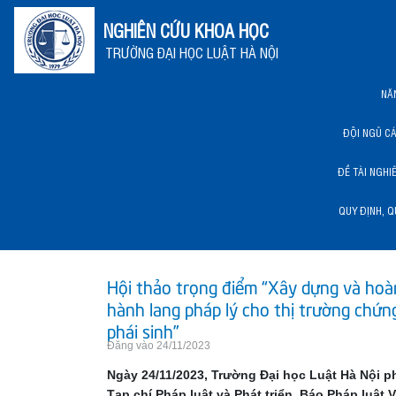
NGHIÊN CỨU KHOA HỌC
TRƯỜNG ĐẠI HỌC LUẬT HÀ NỘI
NĂ
ĐỘI NGŨ C
ĐỀ TÀI NGHI
QUY ĐỊNH, Q
NĂNG LỰC KHCN HLU
Hội thảo trọng điểm “Xây dựng và hoà
hành lang pháp lý cho thị trường chứ
phái sinh”
Đăng vào 24/11/2023
Ngày 24/11/2023, Trường Đại học Luật Hà Nội p
Tạp chí Pháp luật và Phát triển, Báo Pháp luật 