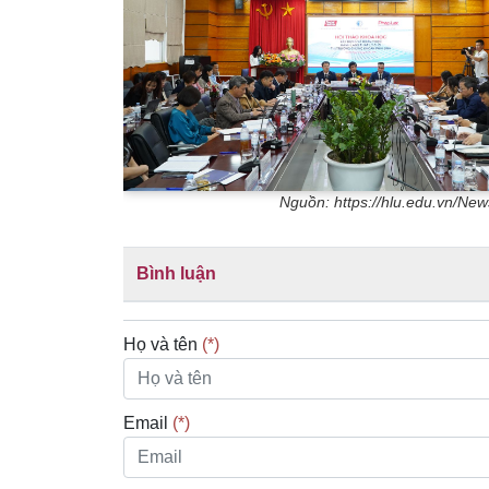
Nguồn: https://hlu.edu.vn/New
Bình luận
Họ và tên
(*)
Email
(*)