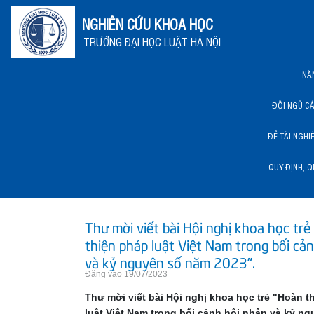
NGHIÊN CỨU KHOA HỌC
TRƯỜNG ĐẠI HỌC LUẬT HÀ NỘI
NĂ
ĐỘI NGŨ C
ĐỀ TÀI NGHI
QUY ĐỊNH, Q
NĂNG LỰC KHCN HLU
Thư mời viết bài Hội nghị khoa học tr
thiện pháp luật Việt Nam trong bối cả
và kỷ nguyên số năm 2023".
Đăng vào 19/07/2023
Thư mời viết bài Hội nghị khoa học trẻ "Hoàn t
luật Việt Nam trong bối cảnh hội nhập và kỷ n