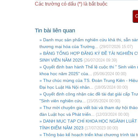
Các trường có dấu (*) là bắt buộc
G
Tin bài liên quan
» Danh mục sản phẩm nghiên cứu khả thi, sẵn sà
thương mại hóa của Trường...
(29/07/2026 15:07)
» BẢNG TỔNG HỢP ĐĂNG KÝ ĐỀ TÀI NGHIÊN 
SINH VIÊN NĂM 2025
(26/07/2024 09:39)
» Quyết định ban hành Thể lệ cuộc thi " Sinh viên
khoa học năm 2025" của...
(05/06/2024 00:00)
» Thư chúc mừng của TS. Đoàn Trung Kiên - Hiệu
Đại học Luật Hà Nội nhân...
(18/05/2024 00:00)
» Quyết định công nhận các đề tài đạt giải cấp Tr
"Sinh viên nghiên cứu...
(15/05/2024 00:00)
» Thư mời chuyên gia viết bài và tham dự hội thảo
đàn Luật học và Phát triển...
(12/03/2024 00:00)
» DANH MỤC TẠP CHÍ KHOA HỌC NGÀNH LUẬ
TÍNH ĐIỂM NĂM 2023
(17/07/2023 00:00)
» Thông báo kế hoạch triển khai chương trình tài t