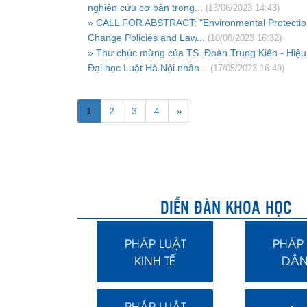
nghiên cứu cơ bản trong...
(13/06/2023 14:43)
» CALL FOR ABSTRACT: "Environmental Protectio
Change Policies and Law...
(10/06/2023 16:32)
» Thư chúc mừng của TS. Đoàn Trung Kiên - Hiệu
Đại học Luật Hà Nội nhân...
(17/05/2023 16:49)
1
2
3
4
»
DIỄN ĐÀN KHOA HỌC
PHÁP LUẬT
PHÁP 
KINH TẾ
DÂN
PHÁP LUẬT