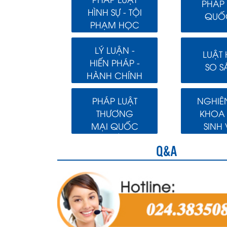
PHÁP 
HÌNH SỰ - TỘI
QUỐC
PHẠM HỌC
LÝ LUẬN -
LUẬT
HIẾN PHÁP -
SO S
HÀNH CHÍNH
PHÁP LUẬT
NGHIÊ
THƯƠNG
KHOA
MẠI QUỐC
SINH 
TẾ
Q&A