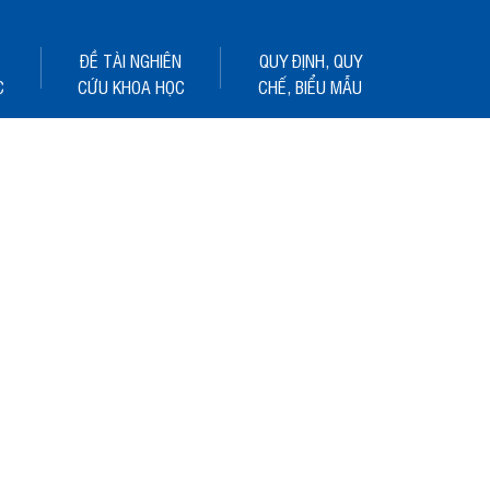
ĐỀ TÀI NGHIÊN
QUY ĐỊNH, QUY
C
CỨU KHOA HỌC
CHẾ, BIỂU MẪU