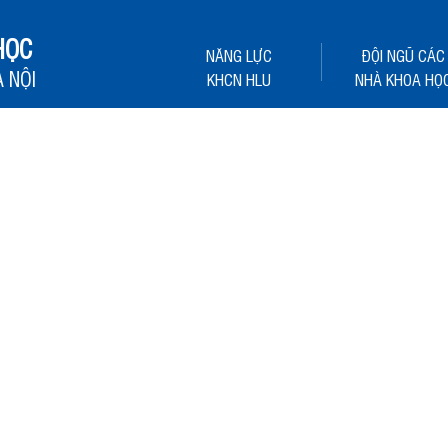
HỌC
NĂNG LỰC
ĐỘI NGŨ CÁC
 NỘI
KHCN HLU
NHÀ KHOA HỌ