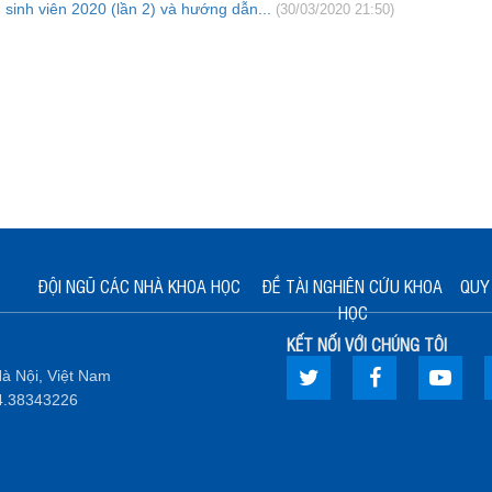
sinh viên 2020 (lần 2) và hướng dẫn...
(30/03/2020 21:50)
ĐỘI NGŨ CÁC NHÀ KHOA HỌC
ĐỀ TÀI NGHIÊN CỨU KHOA
QUY 
HỌC
KẾT NỐI VỚI CHÚNG TÔI
à Nội, Việt Nam
.4.38343226