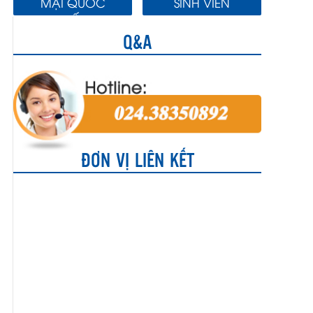
MẠI QUỐC
SINH VIÊN
TẾ
Q&A
ĐƠN VỊ LIÊN KẾT