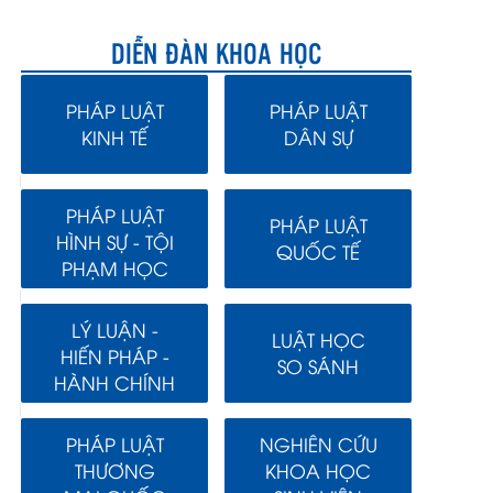
DIỄN ĐÀN KHOA HỌC
PHÁP LUẬT
PHÁP LUẬT
KINH TẾ
DÂN SỰ
PHÁP LUẬT
PHÁP LUẬT
HÌNH SỰ - TỘI
QUỐC TẾ
PHẠM HỌC
LÝ LUẬN -
LUẬT HỌC
HIẾN PHÁP -
SO SÁNH
HÀNH CHÍNH
PHÁP LUẬT
NGHIÊN CỨU
THƯƠNG
KHOA HỌC