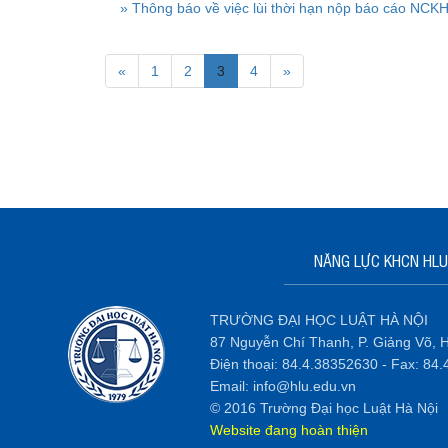
» Thông báo về việc lùi thời hạn nộp báo cáo NCKH 
«
1
2
3
4
»
NĂNG LỰC KHCN HLU
TRƯỜNG ĐẠI HỌC LUẬT HÀ NỘI
87 Nguyễn Chí Thanh, P. Giảng Võ, H
Điện thoại: 84.4.38352630 - Fax: 84
Email: info@hlu.edu.vn
© 2016 Trường Đại học Luật Hà Nội
Website đang hoàn thiện