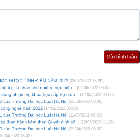
Gửi bình luận
HỌC ĐƯỢC TÍNH ĐIỂM NĂM 2022
(08/07/2022 15:39)
hủ trì, cá nhân chủ nhiệm thực hiện...
(09/06/2022 00:00)
ội dung nhiệm vụ khoa học cấp Bộ năm...
(18/03/2022 00:00)
 của Trường Đại học Luật Hà Nội
(10/03/2022 00:00)
à công nghệ năm 2022
(14/01/2022 00:00)
 của Trường Đại học Luật Hà Nội
(11/03/2021 09:06)
áp (ban hành kèm theo Quyết định số...
(12/06/2020 11:16)
 của Trường Đại học Luật Hà Nội
(29/04/2020 00:00)
10/04/2020 16:43)