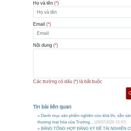
Họ và tên
(*)
Email
(*)
Nội dung
(*)
Các trường có dấu (*) là bắt buộc
G
Tin bài liên quan
» Danh mục sản phẩm nghiên cứu khả thi, sẵn sà
thương mại hóa của Trường...
(29/07/2026 15:07)
» BẢNG TỔNG HỢP ĐĂNG KÝ ĐỀ TÀI NGHIÊN 