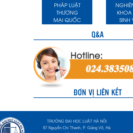
PHÁP LUẬT
NGHIÊ
THƯƠNG
KHOA
MẠI QUỐC
SINH 
TẾ
Q&A
ĐƠN VỊ LIÊN KẾT
TRƯỜNG ĐẠI HỌC LUẬT HÀ NỘI
87 Nguyễn Chí Thanh, P. Giảng Võ, Hà