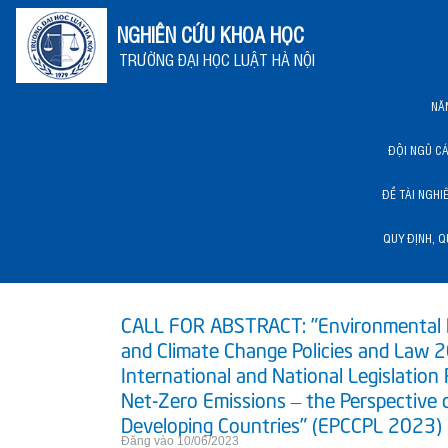
NGHIÊN CỨU KHOA HỌC
TRƯỜNG ĐẠI HỌC LUẬT HÀ NỘI
NĂ
ĐỘI NGŨ C
ĐỀ TÀI NGHI
QUY ĐỊNH, Q
NĂNG LỰC KHCN HLU
CALL FOR ABSTRACT: "Environmental 
and Climate Change Policies and Law 
International and National Legislation
Net-Zero Emissions – the Perspective 
Developing Countries" (EPCCPL 2023)
Đăng vào 10/06/2023