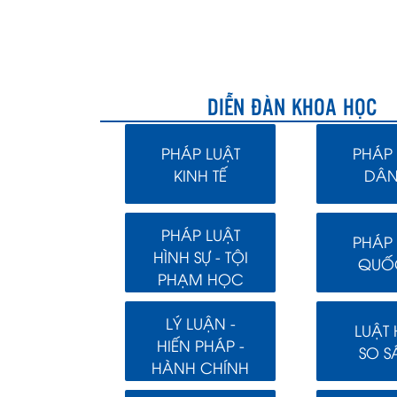
DIỄN ĐÀN KHOA HỌC
PHÁP LUẬT
PHÁP 
KINH TẾ
DÂN
PHÁP LUẬT
PHÁP 
HÌNH SỰ - TỘI
QUỐC
PHẠM HỌC
LÝ LUẬN -
LUẬT
HIẾN PHÁP -
SO S
HÀNH CHÍNH