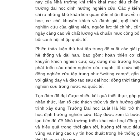
nay của Nhà trường khi triển khai mục tiêu chiến
trường đại học định hướng nghiên cứu. Các ý kiến
chỉ ra những khó khăn liên quan đến nhận thức về 
học, cơ chế khuyến khích và đánh giá, quỹ thời
nghiên cứu của giảng viên, nguồn lực tài chính, c
ngày càng cao về chất lượng và chuẩn mực công bố
bối cảnh hội nhập quốc tế.
Phiên thảo luận thứ hai tập trung đề xuất các giải
hệ thống và dài hạn, bao gồm: hoàn thiện cơ c
khuyến khích nghiên cứu; xây dựng môi trường học 
phát triển các nhóm nghiên cứu mạnh; tổ chức hiệ
động nghiên cứu tập trung như *writing camp*; gắn
với giảng dạy và đào tạo sau đại học; đồng thời tăn
nghiên cứu trong nước và quốc tế.
Tọa đàm đã đạt được nhiều kết quả thiết thực, góp 
nhận thức, làm rõ các thách thức và định hướng gi
trình xây dựng Trường Đại học Luật Hà Nội trở th
học định hướng nghiên cứu. Đây được xem là bước 
tạo tiền đề để Nhà trường triển khai các hoạt động 
và hiệu quả trong thời gian tới, hướng tới mục tiêu
vững và nâng cao uy tín học thuật trong hệ thống g
Việt Nam và khu vực.