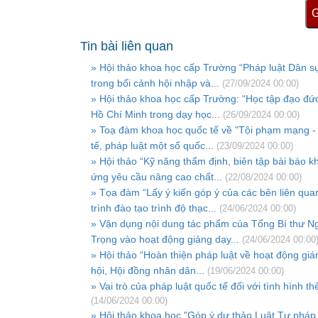
G
Tin bài liên quan
» Hội thảo khoa học cấp Trường “Pháp luật Dân s
trong bối cảnh hội nhập và...
(27/09/2024 00:00)
» Hội thảo khoa học cấp Trường: “Học tập đạo đứ
Hồ Chí Minh trong dạy học...
(26/09/2024 00:00)
» Toạ đàm khoa học quốc tế về "Tội phạm mạng -
tế, pháp luật một số quốc...
(23/09/2024 00:00)
» Hội thảo “Kỹ năng thẩm định, biên tập bài báo 
ứng yêu cầu nâng cao chất...
(22/08/2024 00:00)
» Tọa đàm “Lấy ý kiến góp ý của các bên liên qu
trình đào tạo trình độ thạc...
(24/06/2024 00:00)
» Vận dụng nội dung tác phẩm của Tổng Bí thư 
Trọng vào hoạt động giảng dạy...
(24/06/2024 00:00
» Hội thảo “Hoàn thiện pháp luật về hoạt động gi
hội, Hội đồng nhân dân...
(19/06/2024 00:00)
» Vai trò của pháp luật quốc tế đối với tình hình th
(14/06/2024 00:00)
» Hội thảo khoa học "Góp ý dự thảo Luật Tư pháp