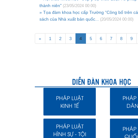
thành niên"
(23/05/2024 00:00)
» Tọa đàm khoa học cấp Trường “Công bố trên các
sách của Nhà xuất bản quốc...
(20/05/2024 00:00)
«
1
2
3
4
5
6
7
8
9
DIỄN ĐÀN KHOA HỌC
PHÁP LUẬT
PHÁP 
KINH TẾ
DÂN
PHÁP LUẬT
PHÁP 
HÌNH SỰ - TỘI
QUỐC