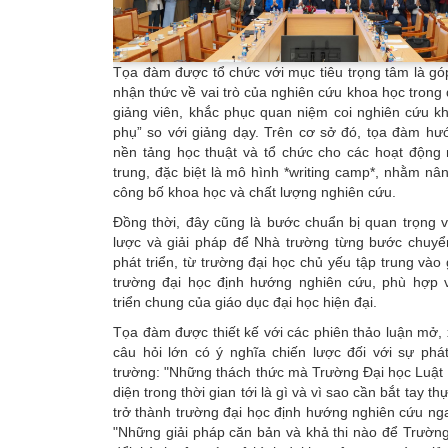
Tọa đàm được tổ chức với mục tiêu trọng tâm là gó
nhận thức về vai trò của nghiên cứu khoa học trong 
giảng viên, khắc phục quan niệm coi nghiên cứu kh
phụ” so với giảng dạy. Trên cơ sở đó, tọa đàm hướ
nền tảng học thuật và tổ chức cho các hoạt động 
trung, đặc biệt là mô hình *writing camp*, nhằm nâ
công bố khoa học và chất lượng nghiên cứu.
Đồng thời, đây cũng là bước chuẩn bị quan trọng v
lược và giải pháp để Nhà trường từng bước chuyể
phát triển, từ trường đại học chủ yếu tập trung vào
trường đại học định hướng nghiên cứu, phù hợp v
triển chung của giáo dục đại học hiện đại.
Tọa đàm được thiết kế với các phiên thảo luận mở,
câu hỏi lớn có ý nghĩa chiến lược đối với sự phá
trường: "Những thách thức mà Trường Đại học Luật 
diện trong thời gian tới là gì và vì sao cần bắt tay th
trở thành trường đại học định hướng nghiên cứu nga
"Những giải pháp căn bản và khả thi nào để Trườn