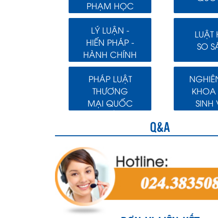
PHẠM HỌC
LÝ LUẬN -
LUẬT
HIẾN PHÁP -
SO S
HÀNH CHÍNH
PHÁP LUẬT
NGHIÊ
THƯƠNG
KHOA
MẠI QUỐC
SINH 
TẾ
Q&A