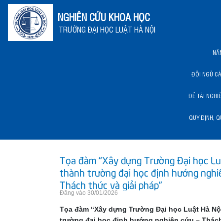
NGHIÊN CỨU KHOA HỌC
TRƯỜNG ĐẠI HỌC LUẬT HÀ NỘI
NĂ
ĐỘI NGŨ C
ĐỀ TÀI NGHI
QUY ĐỊNH, Q
NĂNG LỰC KHCN HLU
Tọa đàm “Xây dựng Trường Đại học Lu
thành trường đại học định hướng nghi
Thách thức và giải pháp”
Đăng vào 30/01/2026
Tọa đàm “Xây dựng Trường Đại học Luật Hà Nộ
trường đại học định hướng nghiên cứu – Thách