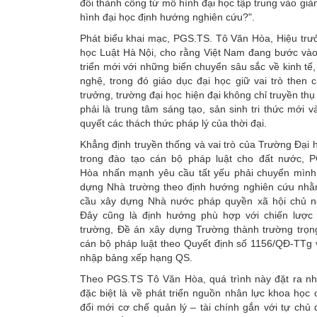
đổi thành công từ mô hình đại học tập trung vào gi
hình đại học định hướng nghiên cứu?".
Phát biểu khai mạc, PGS.TS. Tô Văn Hòa, Hiệu trư
học Luật Hà Nội, cho rằng Việt Nam đang bước vào
triển mới với những biến chuyển sâu sắc về kinh tế,
nghệ, trong đó giáo dục đại học giữ vai trò then 
trưởng, trường đại học hiện đại không chỉ truyền thụ
phải là trung tâm sáng tạo, sản sinh tri thức mới v
quyết các thách thức pháp lý của thời đại.
Khẳng định truyền thống và vai trò của Trường Đại 
trong đào tạo cán bộ pháp luật cho đất nước,
Hòa nhấn mạnh yêu cầu tất yếu phải chuyển mìn
dựng Nhà trường theo định hướng nghiên cứu nh
cầu xây dựng Nhà nước pháp quyền xã hội chủ n
Đây cũng là định hướng phù hợp với chiến lược 
trường, Đề án xây dựng Trường thành trường trọn
cán bộ pháp luật theo Quyết định số 1156/QĐ-TTg 
nhập bảng xếp hạng QS.
Theo PGS.TS Tô Văn Hòa, quá trình này đặt ra nhi
đặc biệt là về phát triển nguồn nhân lực khoa học 
đổi mới cơ chế quản lý – tài chính gắn với tự chủ 