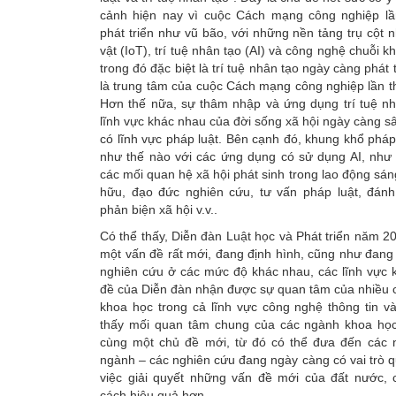
cảnh hiện nay vì cuộc Cách mạng công nghiệp l
phát triển như vũ bão, với những nền tảng trụ cột n
vật (IoT), trí tuệ nhân tạo (AI) và công nghệ chuỗi kh
trong đó đặc biệt là trí tuệ nhân tạo ngày càng phát
là trung tâm của cuộc Cách mạng công nghiệp lần t
Hơn thế nữa, sự thâm nhập và ứng dụng trí tuệ nh
lĩnh vực khác nhau của đời sống xã hội ngày càng sâ
có lĩnh vực pháp luật. Bên cạnh đó, khung khổ pháp
như thế nào với các ứng dụng có sử dụng AI, như 
các mối quan hệ xã hội phát sinh trong lao động sán
hữu, đạo đức nghiên cứu, tư vấn pháp luật, đánh 
phản biện xã hội v.v..
Có thể thấy, Diễn đàn Luật học và Phát triển năm 2
một vấn đề rất mới, đang định hình, cũng như đang
nghiên cứu ở các mức độ khác nhau, các lĩnh vực 
đề của Diễn đàn nhận được sự quan tâm của nhiều 
khoa học trong cả lĩnh vực công nghệ thông tin v
thấy mối quan tâm chung của các ngành khoa họ
cùng một chủ đề mới, từ đó có thể đưa đến các n
ngành – các nghiên cứu đang ngày càng có vai trò q
việc giải quyết những vấn đề mới của đất nước, 
cách hiệu quả hơn.