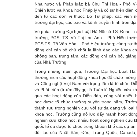
Nhà nước và Pháp luật; bà Chu Thị Hoa - Phó Vi
Chiến lược và Khoa học Pháp lý và có sự hiện diện c
đến từ các đơn vị thuộc Bộ Tư pháp, các viện n
trường đại học, các báo và kênh truyền hình trên địa
Về phía Trường Đại học Luật Hà Nội có TS. Đoàn Tr
trưởng; PGS. TS. Vũ Thị Lan Anh – Phó Hiệu trưởn
PGS.TS. Tô Văn Hòa – Phó Hiệu trưởng; cùng sự t
đồng chí cán bộ chủ chốt là lãnh đạo các Khoa c
phòng ban, trung tâm, các đồng chí cán bộ, giảng 
của Nhà Trường.
Trong những năm qua, Trường Đại học Luật Hà 
thường niên các hoạt động khoa học để chào mừng
và Công nghệ Việt Nam với trọng tâm là tổ chức Di
và Phát triển (trước đây gọi là Tuần lễ Nghiên cứu 
qua các hoạt động của Diễn đàn, cùng với nhiều 
học được tổ chức thường xuyên trong năm, Trườn
thành tựu trong nghiên cứu với sự đa dạng về loại
khoa học. Trường cũng nỗ lực đẩy mạnh hoạt động
nghiên cứu khoa học, nhiều hoạt động nghiên cứu 
quốc tế đã được tổ chức trong khuôn khổ các dự án 
đối tác của Nhật Bản, Đức, Trung Quốc, Canada, 