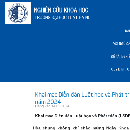
NGHIÊN CỨU KHOA HỌC
TRƯỜNG ĐẠI HỌC LUẬT HÀ NỘI
NĂ
ĐỘI NGŨ C
ĐỀ TÀI NGHI
QUY ĐỊNH, Q
NĂNG LỰC KHCN HLU
Khai mạc Diễn đàn Luật học và Phát tr
năm 2024
Đăng vào 14/05/2024
Khai mạc Diễn đàn Luật học và Phát triển (LSD
Hòa chung không khí chào mừng Ngày Khoa