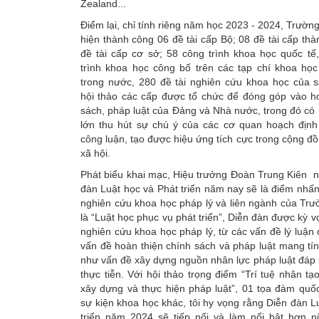
Zealand...
Điểm lại, chỉ tính riêng năm học 2023 - 2024, Trường
hiện thành công 06 đề tài cấp Bộ; 08 đề tài cấp thà
đề tài cấp cơ sở; 58 công trình khoa học quốc tế
trình khoa học công bố trên các tạp chí khoa họ
trong nước, 280 đề tài nghiên cứu khoa học của s
hội thảo các cấp được tổ chức để đóng góp vào ho
sách, pháp luật của Đảng và Nhà nước, trong đó có 
lớn thu hút sự chú ý của các cơ quan hoạch định
công luận, tạo được hiệu ứng tích cực trong cộng đồ
xã hội.
Phát biểu khai mạc, Hiệu trưởng Đoàn Trung Kiên 
đàn Luật học và Phát triển năm nay sẽ là điểm nhấ
nghiên cứu khoa học pháp lý và liên ngành của Trườ
là “Luật học phục vụ phát triển”, Diễn đàn được kỳ 
nghiên cứu khoa học pháp lý, từ các vấn đề lý luận
vấn đề hoàn thiện chính sách và pháp luật mang tín
như vấn đề xây dựng nguồn nhân lực pháp luật đáp 
thực tiễn. Với hội thảo trọng điểm “Trí tuệ nhân tạ
xây dựng và thực hiện pháp luật”, 01 tọa đàm quố
sự kiện khoa học khác, tôi hy vọng rằng Diễn đàn L
triển năm 2024 sẽ tiếp nối và làm nổi bật hơn 