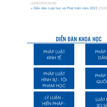
(10/05/2024 00:00)
» Diễn đàn Luật học và Phát triển năm 2022
(25/05
DIỄN ĐÀN KHOA HỌC
PHÁP LUẬT
PHÁP 
KINH TẾ
DÂN
PHÁP LUẬT
PHÁP 
HÌNH SỰ - TỘI
QUỐC
PHẠM HỌC
LÝ LUẬN -
LUẬT
HIẾN PHÁP -
SO S