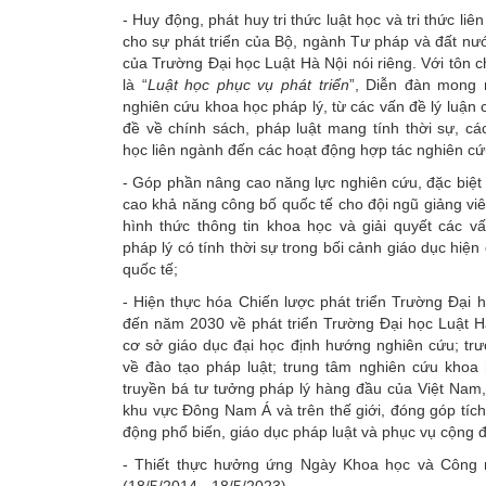
- Huy động, phát huy tri thức luật học và tri thức li
cho sự phát triển của Bộ, ngành Tư pháp và đất nư
của Trường Đại học Luật Hà Nội nói riêng. Với tôn c
là “
Luật học phục vụ phát triển
”, Diễn đàn mong
nghiên cứu khoa học pháp lý, từ các vấn đề lý luận 
đề về chính sách, pháp luật mang tính thời sự, cá
học liên ngành đến các hoạt động hợp tác nghiên cứ
- Góp phần nâng cao năng lực nghiên cứu, đặc biệt
cao khả năng công bố quốc tế cho đội ngũ giảng vi
hình thức thông tin khoa học và giải quyết các v
pháp lý có tính thời sự trong bối cảnh giáo dục hiện
quốc tế;
- Hiện thực hóa Chiến lược phát triển Trường Đại 
đến năm 2030 về phát triển Trường Đại học Luật H
cơ sở giáo dục đại học định hướng nghiên cứu; tr
về đào tạo pháp luật; trung tâm nghiên cứu khoa 
truyền bá tư tưởng pháp lý hàng đầu của Việt Nam, 
khu vực Đông Nam Á và trên thế giới, đóng góp tích
động phổ biến, giáo dục pháp luật và phục vụ cộng 
- Thiết thực hưởng ứng Ngày Khoa học và Công