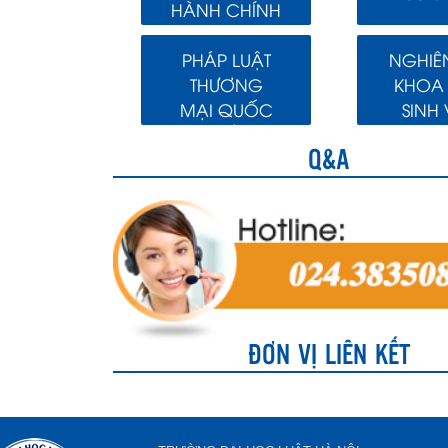
HÀNH CHÍNH
PHÁP LUẬT
NGHIÊ
THƯƠNG
KHOA
MẠI QUỐC
SINH 
TẾ
Q&A
ĐƠN VỊ LIÊN KẾT