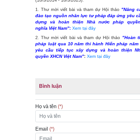
(18/5/2014 - 18/5/2023).
1. Thư mời viết bài và tham dự Hội thảo
"Nâng c
đào tạo nguồn nhân lực tư pháp đáp ứng yêu cầ
dựng và hoàn thiện Nhà nước pháp quyề
nghĩa Việt Nam"
:
Xem tại đây
2. Thư mời viết bài và tham dự Hội thảo
"Hoàn t
pháp luật qua 10 năm thi hành Hiến pháp năm
yêu cầu tiếp tục xây dựng và hoàn thiện N
quyền XHCN Việt Nam"
:
Xem tại đây
Bình luận
Họ và tên
(*)
Email
(*)