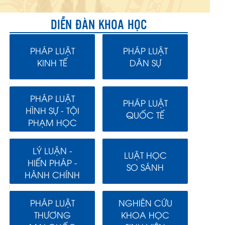
DIỄN ĐÀN KHOA HỌC
PHÁP LUẬT
PHÁP LUẬT
KINH TẾ
DÂN SỰ
PHÁP LUẬT
PHÁP LUẬT
HÌNH SỰ - TỘI
QUỐC TẾ
PHẠM HỌC
LÝ LUẬN -
LUẬT HỌC
HIẾN PHÁP -
SO SÁNH
HÀNH CHÍNH
PHÁP LUẬT
NGHIÊN CỨU
THƯƠNG
KHOA HỌC