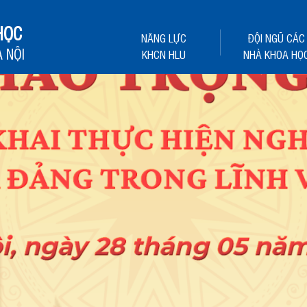
HỌC
NĂNG LỰC
ĐỘI NGŨ CÁC
 NỘI
KHCN HLU
NHÀ KHOA HỌ