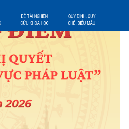
ĐỀ TÀI NGHIÊN
QUY ĐỊNH, QUY
C
CỨU KHOA HỌC
CHẾ, BIỂU MẪU