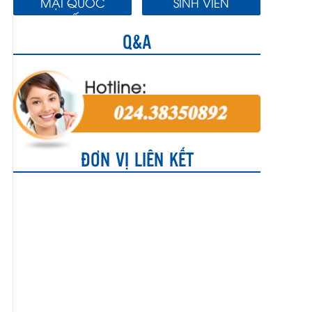
MẠI QUỐC
SINH VIÊN
TẾ
Q&A
ĐƠN VỊ LIÊN KẾT