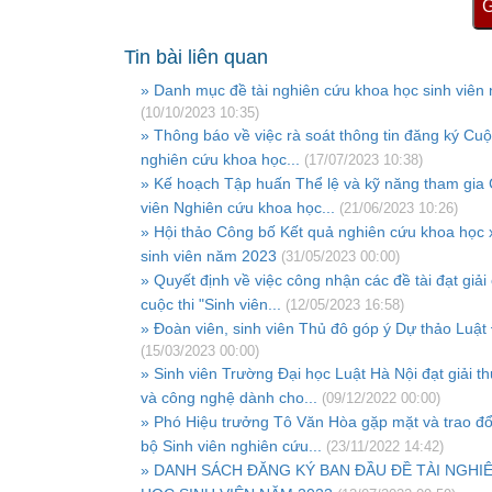
G
Tin bài liên quan
» Danh mục đề tài nghiên cứu khoa học sinh viên
(10/10/2023 10:35)
» Thông báo về việc rà soát thông tin đăng ký Cuộc
nghiên cứu khoa học...
(17/07/2023 10:38)
» Kế hoạch Tập huấn Thể lệ và kỹ năng tham gia C
viên Nghiên cứu khoa học...
(21/06/2023 10:26)
» Hội thảo Công bố Kết quả nghiên cứu khoa học 
sinh viên năm 2023
(31/05/2023 00:00)
» Quyết định về việc công nhận các đề tài đạt giả
cuộc thi "Sinh viên...
(12/05/2023 16:58)
» Đoàn viên, sinh viên Thủ đô góp ý Dự thảo Luật 
(15/03/2023 00:00)
» Sinh viên Trường Đại học Luật Hà Nội đạt giải 
và công nghệ dành cho...
(09/12/2022 00:00)
» Phó Hiệu trưởng Tô Văn Hòa gặp mặt và trao đổi
bộ Sinh viên nghiên cứu...
(23/11/2022 14:42)
» DANH SÁCH ĐĂNG KÝ BAN ĐẦU ĐỀ TÀI NGHI