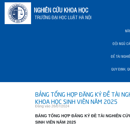
NGHIÊN CỨU KHOA HỌC
TRƯỜNG ĐẠI HỌC LUẬT HÀ NỘI
NĂ
ĐỘI NGŨ C
ĐỀ TÀI NGHI
QUY ĐỊNH, Q
NĂNG LỰC KHCN HLU
BẢNG TỔNG HỢP ĐĂNG KÝ ĐỀ TÀI NG
KHOA HỌC SINH VIÊN NĂM 2025
Đăng vào 26/07/2024
BẢNG TỔNG HỢP ĐĂNG KÝ ĐỀ TÀI NGHIÊN CỨ
SINH VIÊN NĂM 2025