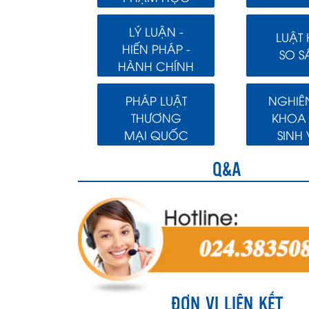
LÝ LUẬN -
LUẬT
HIẾN PHÁP -
SO S
HÀNH CHÍNH
PHÁP LUẬT
NGHIÊ
THƯƠNG
KHOA
MẠI QUỐC
SINH 
TẾ
Q&A
ĐƠN VỊ LIÊN KẾT