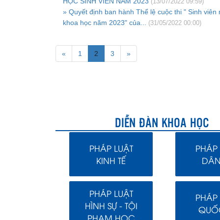
HỌC SINH VIÊN NĂM 2023
(13/07/2022 09:59)
» Quyết định ban hành Thể lệ cuộc thi " Sinh viên
khoa học năm 2023" của...
(31/05/2022 00:00)
«
1
2
3
»
DIỄN ĐÀN KHOA HỌC
PHÁP LUẬT
PHÁP 
KINH TẾ
DÂN
PHÁP LUẬT
PHÁP 
HÌNH SỰ - TỘI
QUỐC
PHẠM HỌC