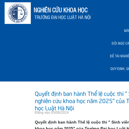
NGHIÊN CỨU KHOA HỌC
TRƯỜNG ĐẠI HỌC LUẬT HÀ NỘI
NĂ
ĐỘI NGŨ C
ĐỀ TÀI NGHI
QUY ĐỊNH, Q
NĂNG LỰC KHCN HLU
Quyết định ban hành Thể lệ cuộc thi " 
nghiên cứu khoa học năm 2025" của T
học Luật Hà Nội
Đăng vào 05/06/2024
Quyết định ban hành Thể lệ cuộc thi " Sinh vi
khoa học năm 2025" của Trường Đại học Luật H