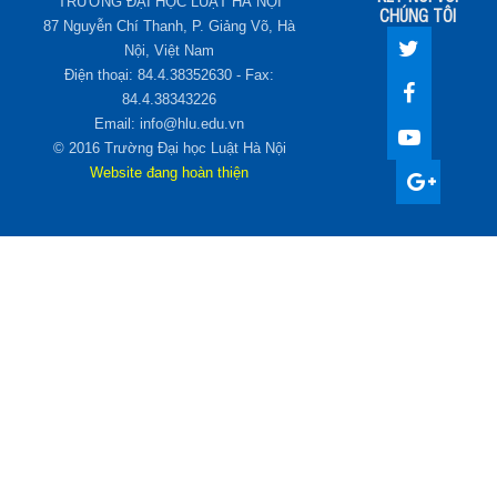
TRƯỜNG ĐẠI HỌC LUẬT HÀ NỘI
CHÚNG TÔI
87 Nguyễn Chí Thanh, P. Giảng Võ, Hà
Nội, Việt Nam
Điện thoại: 84.4.38352630 - Fax:
84.4.38343226
Email: info@hlu.edu.vn
© 2016 Trường Đại học Luật Hà Nội
Website đang hoàn thiện