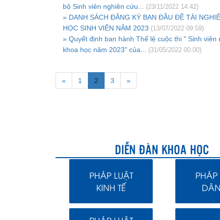
bộ Sinh viên nghiên cứu...
(23/11/2022 14:42)
» DANH SÁCH ĐĂNG KÝ BAN ĐẦU ĐỀ TÀI NGHI
HỌC SINH VIÊN NĂM 2023
(13/07/2022 09:59)
» Quyết định ban hành Thể lệ cuộc thi " Sinh viên
khoa học năm 2023" của...
(31/05/2022 00:00)
«
1
2
3
»
DIỄN ĐÀN KHOA HỌC
PHÁP LUẬT
PHÁP 
KINH TẾ
DÂN