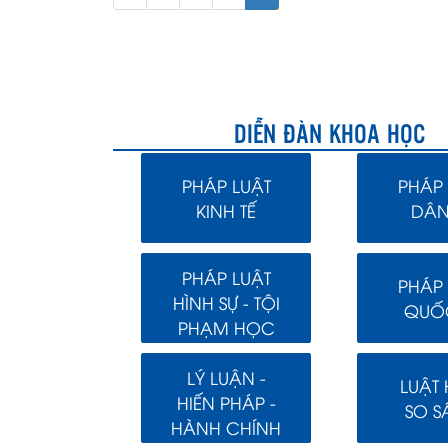
DIỄN ĐÀN KHOA HỌC
PHÁP LUẬT
PHÁP 
KINH TẾ
DÂN
PHÁP LUẬT
PHÁP 
HÌNH SỰ - TỘI
QUỐC
PHẠM HỌC
LÝ LUẬN -
LUẬT
HIẾN PHÁP -
SO S
HÀNH CHÍNH