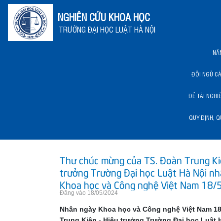
NGHIÊN CỨU KHOA HỌC
TRƯỜNG ĐẠI HỌC LUẬT HÀ NỘI
NĂ
ĐỘI NGŨ C
ĐỀ TÀI NGHI
QUY ĐỊNH, Q
NĂNG LỰC KHCN HLU
Thư chúc mừng của TS. Đoàn Trung Ki
trưởng Trường Đại học Luật Hà Nội n
Khoa học và Công nghệ Việt Nam 18/
Đăng vào 18/05/2024
Nhân ngày Khoa học và Công nghệ Việt Nam 18
Trung Kiên - Hiệu trưởng Trường Đại học Luật 