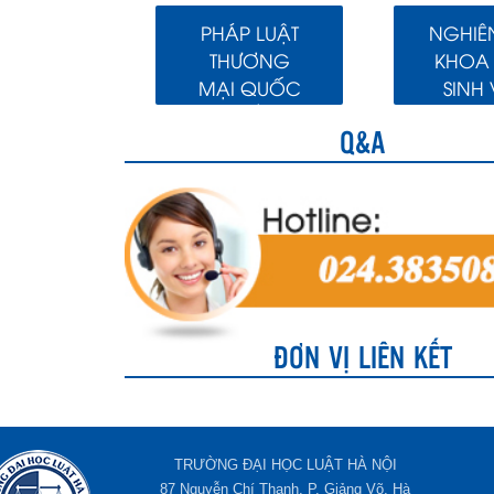
PHÁP LUẬT
NGHIÊ
THƯƠNG
KHOA
MẠI QUỐC
SINH 
TẾ
Q&A
ĐƠN VỊ LIÊN KẾT
TRƯỜNG ĐẠI HỌC LUẬT HÀ NỘI
87 Nguyễn Chí Thanh, P. Giảng Võ, Hà