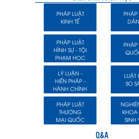
PHÁP LUẬT
PHÁP 
KINH TẾ
DÂN
PHÁP LUẬT
PHÁP 
HÌNH SỰ - TỘI
QUỐC
PHẠM HỌC
LÝ LUẬN -
LUẬT
HIẾN PHÁP -
SO S
HÀNH CHÍNH
PHÁP LUẬT
NGHIÊ
THƯƠNG
KHOA
MẠI QUỐC
SINH 
TẾ
Q&A