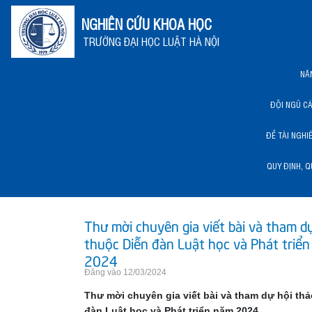
NGHIÊN CỨU KHOA HỌC
TRƯỜNG ĐẠI HỌC LUẬT HÀ NỘI
NĂ
ĐỘI NGŨ C
ĐỀ TÀI NGHI
QUY ĐỊNH, Q
NĂNG LỰC KHCN HLU
Thư mời chuyên gia viết bài và tham d
thuộc Diễn đàn Luật học và Phát triể
2024
Đăng vào 12/03/2024
Thư mời chuyên gia viết bài và tham dự hội th
đàn Luật học và Phát triển năm 2024