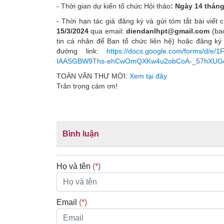
- Thời gian dự kiến tổ chức Hội thảo
: Ngày
14 tháng
- Thời hạn tác giả đăng ký và gửi tóm tắt bài viết
15
/3/2024
qua email:
diendanlhpt@gmail.com
(ba
tin cá nhân để Ban tổ chức liên hệ) hoặc đăng ký
đường link:
https://docs.google.com/forms/d/e/
IAASGBW9Ths-ehCwOmQXKw4u2obCoA-_57hXUGd
TOÀN VĂN THƯ MỜI:
Xem tại đây
Trân trọng cám ơn!
Bình luận
Họ và tên
(*)
Email
(*)