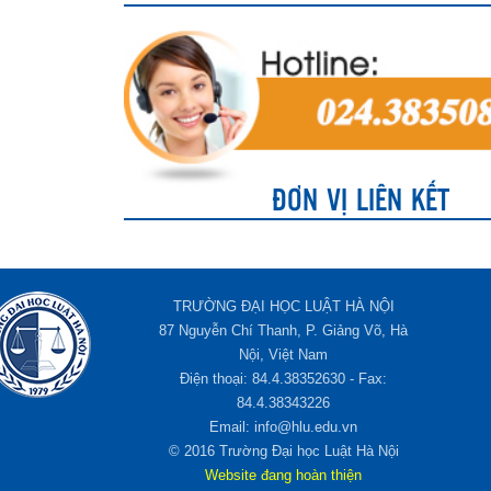
ĐƠN VỊ LIÊN KẾT
TRƯỜNG ĐẠI HỌC LUẬT HÀ NỘI
87 Nguyễn Chí Thanh, P. Giảng Võ, Hà
Nội, Việt Nam
Điện thoại: 84.4.38352630 - Fax:
84.4.38343226
Email: info@hlu.edu.vn
© 2016 Trường Đại học Luật Hà Nội
Website đang hoàn thiện