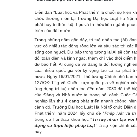
Diễn đàn “Luật học và Phát triển” là chuỗi sự kiện 
chức thường niên tại Trường Đại học Luật Hà Nội 
phát huy tri thức luật học và tri thức liên ngành phụ
triển của đất nước.
Trong những năm gần đây, trí tuệ nhân tạo (AI) đang
vực có nhiều tác động rộng lớn và sâu sắc tới các l
sống con người. Dự báo trong tương lai AI sẽ còn tạ
đổi toàn diện và kinh ngạc, thậm chí vào thời điểm h
dự báo hết. AI cũng đã và đang là đối tượng nghiê
của nhiều quốc gia với kỳ vọng tạo cơ sở phát tr
nước. Ngày 16/01/2021, Thủ tướng Chính phủ ban h
127/QĐ-TTg về Chiến lược quốc gia về nghiên cứu,
ứng dụng trí tuệ nhân tạo đến năm 2030 đã thể hi
của Đảng và Nhà nước ta trong bối cảnh Cuộc 
nghiệp lần thứ 4 đang phát triển nhanh chóng hiện
cảnh đó, Trường Đại học Luật Hà Nội tổ chức Diễn đ
Phát triển” năm 2024 lấy chủ đề “
Pháp luật và tr
trong đó Hội thảo khoa học
“
Trí tuệ nhân tạo với
dựng và thực hiện pháp luật”
là sự kiện chính c
nay.